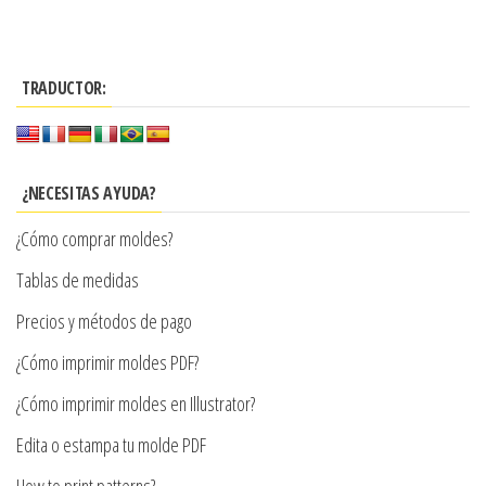
producto
$3.290
tiene
hasta
múltiples
$7.900
TRADUCTOR:
variantes.
Las
opciones
se
¿NECESITAS AYUDA?
pueden
¿Cómo comprar moldes?
elegir
en
Tablas de medidas
la
Precios y métodos de pago
página
¿Cómo imprimir moldes PDF?
de
producto
¿Cómo imprimir moldes en Illustrator?
Edita o estampa tu molde PDF