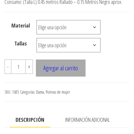
precios:
Consumo: (Talla L) 0.45 metros Rallado – 0.15 Metros Negro aprox.
desde
$3.290
Material
hasta
$7.900
Tallas
1685
-
+
Agregar al carrito
POLERA
STRAPLESS
CORTE
SKU:
1685
Categorías:
Dama
,
Poleras de mujer
BAJO
BUSTO
cantidad
DESCRIPCIÓN
INFORMACIÓN ADICIONAL