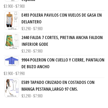
Rango
$
3.900
-
$
7.900
de
E493 POLERA PAVILOS CON VUELOS DE GASA EN
precios:
DELANTERO
desde
Rango
$
3.290
-
$
7.900
$3.900
de
2440 FALDA 7 CORTES, PRETINA ANCHA FALDON
hasta
precios:
INFERIOR GODE
$7.900
desde
Rango
$
3.290
-
$
7.900
$3.290
de
9904 POLERON CON CUELLO Y CIERRE, PANTALON
hasta
precios:
DE BUZO ANCHO
$7.900
desde
Rango
$
3.900
-
$
7.990
$3.290
de
E589 TAPADO CRUZADO EN COSTADOS CON
hasta
precios:
MANGA PESTANA,LARGO 97 CMS.
$7.900
desde
Rango
$
3.290
-
$
7.900
$3.900
de
hasta