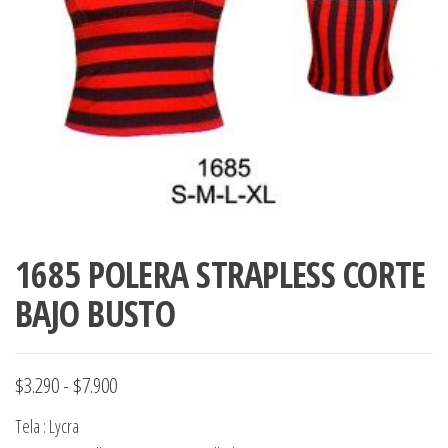
ropa,
accumark , Mol
Graduaciones,
pdf , Moldes A
Ploteo y
Gerber , Santia
Digitalización
accumark,
,www.patrones
Moldes en
pdf, Moldes
Accumark
Gerber,
Santiago-
Chile.
1685 POLERA STRAPLESS CORTE
BAJO BUSTO
Rango
$
3.290
-
$
7.900
de
Tela : Lycra