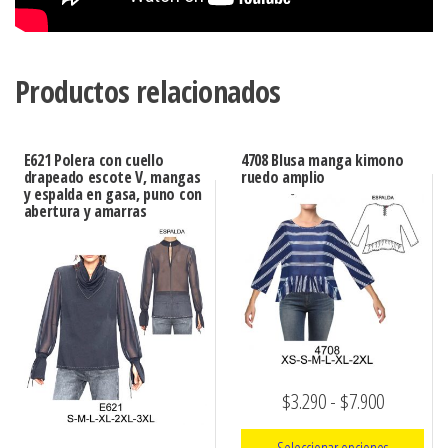
Productos relacionados
E621 Polera con cuello
4708 Blusa manga kimono
drapeado escote V, mangas
ruedo amplio
y espalda en gasa, puno con
abertura y amarras
Rango
$
3.290
-
$
7.900
de
Seleccionar opciones