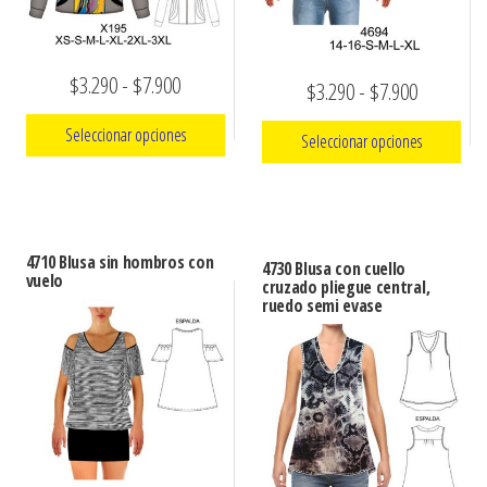
Rango
$
3.290
-
$
7.900
Rango
$
3.290
-
$
7.900
de
de
Seleccionar opciones
Seleccionar opciones
precios:
precios:
Este
desde
Este
desde
producto
producto
$3.290
$3.290
tiene
tiene
hasta
4710 Blusa sin hombros con
hasta
4730 Blusa con cuello
múltiples
vuelo
múltiples
cruzado pliegue central,
$7.900
$7.900
ruedo semi evase
variantes.
variantes.
Las
Las
opciones
opciones
se
se
pueden
pueden
elegir
elegir