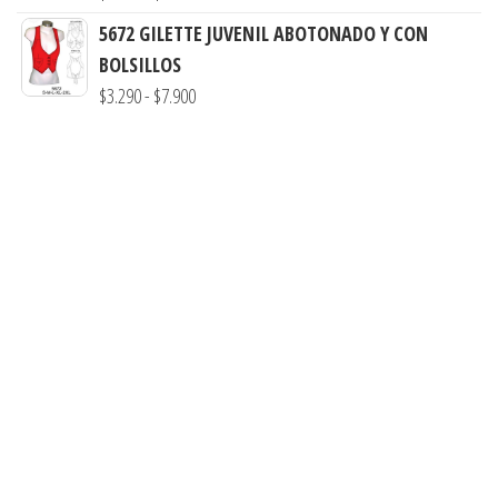
$3.290
de
5672 GILETTE JUVENIL ABOTONADO Y CON
hasta
precios:
BOLSILLOS
$7.900
desde
Rango
$
3.290
-
$
7.900
$3.290
de
hasta
precios:
$7.900
desde
$3.290
hasta
$7.900