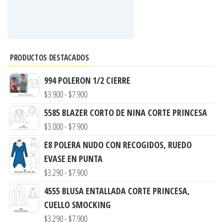
PRODUCTOS DESTACADOS
994 POLERON 1/2 CIERRE
Rango
$
3.900
-
$
7.900
de
5585 BLAZER CORTO DE NINA CORTE PRINCESA
precios:
Rango
$
3.000
-
$
7.900
desde
de
E8 POLERA NUDO CON RECOGIDOS, RUEDO
$3.900
precios:
EVASE EN PUNTA
hasta
desde
Rango
$
3.290
-
$
7.900
$7.900
$3.000
de
4555 BLUSA ENTALLADA CORTE PRINCESA,
hasta
precios:
CUELLO SMOCKING
$7.900
desde
Rango
$
3.290
-
$
7.900