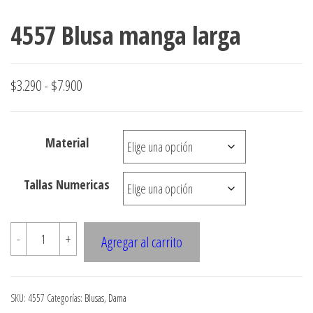
4557 Blusa manga larga
Rango
$
3.290
-
$
7.900
de
precios:
Material
desde
$3.290
Tallas Numericas
hasta
$7.900
4557
-
+
Agregar al carrito
Blusa
manga
larga
SKU:
4557
Categorías:
Blusas
,
Dama
cantidad