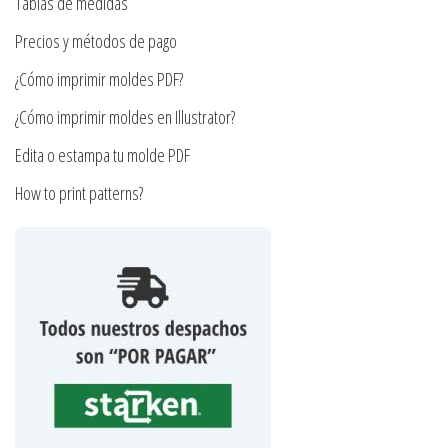
en
Tablas de medidas
la
la
Precios y métodos de pago
página
página
de
¿Cómo imprimir moldes PDF?
de
producto
producto
¿Cómo imprimir moldes en Illustrator?
Edita o estampa tu molde PDF
How to print patterns?