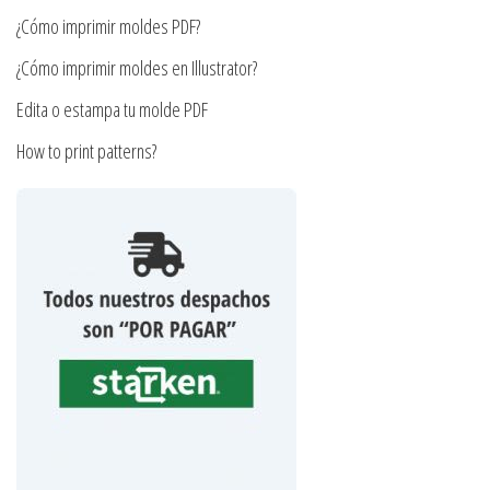
página
de
¿Cómo imprimir moldes PDF?
de
producto
producto
¿Cómo imprimir moldes en Illustrator?
Edita o estampa tu molde PDF
How to print patterns?