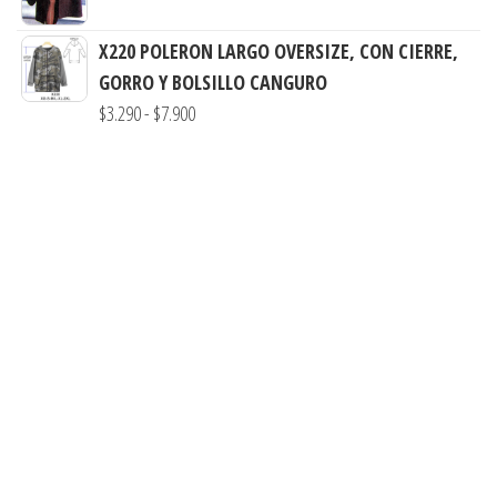
hasta
desde
$7.990
X220 POLERON LARGO OVERSIZE, CON CIERRE,
$3.290
GORRO Y BOLSILLO CANGURO
hasta
Rango
$
3.290
-
$
7.900
$8.900
de
precios:
desde
$3.290
hasta
$7.900