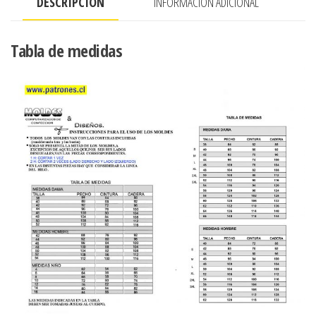
DESCRIPCIÓN
INFORMACIÓN ADICIONAL
CON
ESPALDA
DESCUBIERTA
Tabla de medidas
cantidad