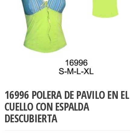
ropa,
accumark , Mol
Graduaciones,
pdf , Moldes A
Ploteo y
Gerber , Santia
Digitalización
accumark,
,www.patrones
Moldes en
pdf, Moldes
Accumark
Gerber,
Santiago-
Chile.
16996 POLERA DE PAVILO EN EL
CUELLO CON ESPALDA
DESCUBIERTA