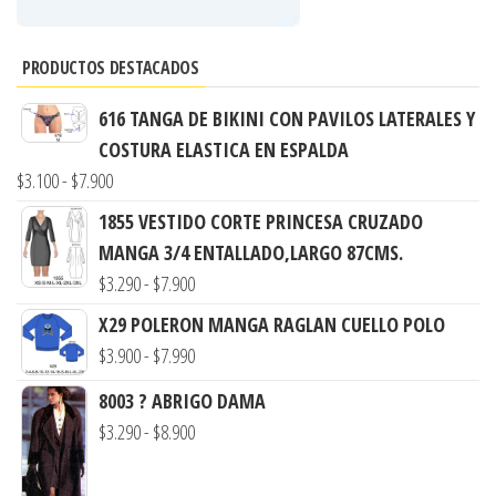
PRODUCTOS DESTACADOS
616 TANGA DE BIKINI CON PAVILOS LATERALES Y
COSTURA ELASTICA EN ESPALDA
Rango
$
3.100
-
$
7.900
de
1855 VESTIDO CORTE PRINCESA CRUZADO
precios:
MANGA 3/4 ENTALLADO,LARGO 87CMS.
desde
Rango
$
3.290
-
$
7.900
$3.100
de
X29 POLERON MANGA RAGLAN CUELLO POLO
hasta
precios:
Rango
$
3.900
-
$
7.990
$7.900
desde
de
8003 ? ABRIGO DAMA
$3.290
precios:
Rango
$
3.290
-
$
8.900
hasta
desde
de
$7.900
$3.900
precios: