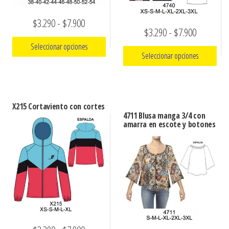
Rango
$
3.290
-
$
7.900
Rango
$
3.290
-
$
7.900
de
Seleccionar opciones
de
precios:
Seleccionar opciones
precios:
Este
desde
Este
desde
producto
$3.290
producto
$3.290
tiene
hasta
X215 Cortaviento con cortes
tiene
múltiples
hasta
4711 Blusa manga 3/4 con
$7.900
múltiples
amarra en escote y botones
variantes.
$7.900
variantes.
Las
Las
opciones
opciones
se
se
pueden
pueden
elegir
elegir
en
en
la