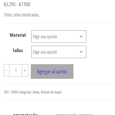
Rango
$
3.290
-
$
7.900
de
Telas: telas elasticadas.
precios:
desde
Material
$3.290
hasta
Tallas
$7.900
16996
-
+
Agregar al carrito
POLERA
DE
PAVILO
SKU:
16996
Categorías:
Dama
,
Poleras de mujer
EN
EL
CUELLO