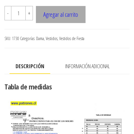
1730
-
+
Agregar al carrito
VESTIDO
ASIMETRICO
3
SKU:
1730
Categorías:
Dama
,
Vestidos
,
Vestidos de Fiesta
CAPAS
CORTE
BAJO
DESCRIPCIÓN
INFORMACIÓN ADICIONAL
BUSTO
(CORTADO
AL
Tabla de medidas
SESGO)
cantidad