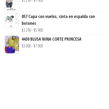
$
3.290
-
$
7.900
$7.900
desde
de
$3.900
precios:
057 Capa con vuelos, cinta en espalda con
hasta
desde
botones
$73.900
$3.290
Rango
$
3.290
-
$
5.900
hasta
de
4430 BLUSA NINA CORTE PRINCESA
$7.900
precios:
Rango
$
3.000
-
$
7.900
desde
de
$3.290
precios:
hasta
desde
$5.900
$3.000
hasta
$7.900