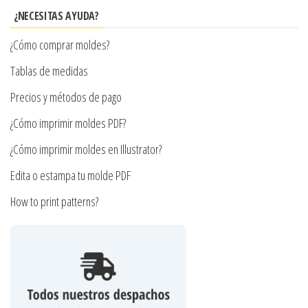
se
¿NECESITAS AYUDA?
pueden
¿Cómo comprar moldes?
elegir
en
Tablas de medidas
la
Precios y métodos de pago
página
¿Cómo imprimir moldes PDF?
de
producto
¿Cómo imprimir moldes en Illustrator?
Edita o estampa tu molde PDF
How to print patterns?