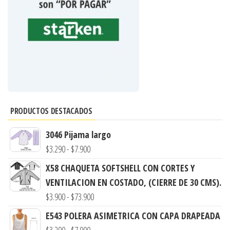
PRODUCTOS DESTACADOS
3046 Pijama largo
Rango
$
3.290
-
$
7.900
de
X58 CHAQUETA SOFTSHELL CON CORTES Y
precios:
VENTILACION EN COSTADO, (CIERRE DE 30 CMS).
desde
Rango
$
3.900
-
$
73.900
$3.290
de
E543 POLERA ASIMETRICA CON CAPA DRAPEADA
hasta
precios:
Rango