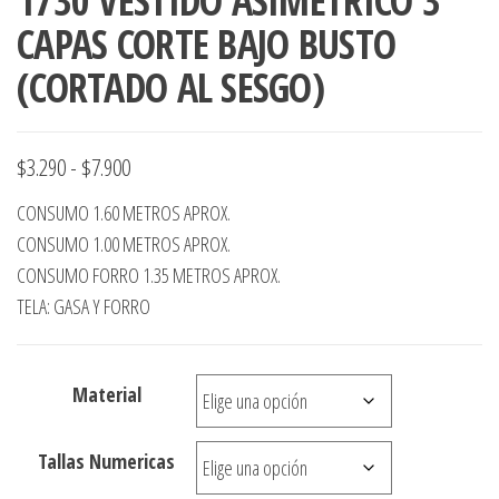
1730 VESTIDO ASIMETRICO 3
CAPAS CORTE BAJO BUSTO
(CORTADO AL SESGO)
Rango
$
3.290
-
$
7.900
de
CONSUMO 1.60 METROS APROX.
precios:
CONSUMO 1.00 METROS APROX.
desde
CONSUMO FORRO 1.35 METROS APROX.
TELA: GASA Y FORRO
$3.290
hasta
$7.900
Material
Tallas Numericas