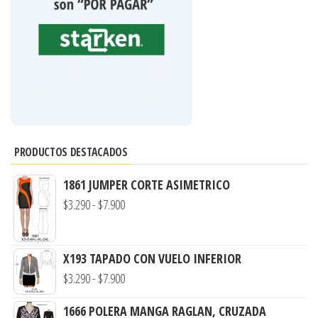
PRODUCTOS DESTACADOS
1861 JUMPER CORTE ASIMETRICO
Rango
$
3.290
-
$
7.900
de
precios:
X193 TAPADO CON VUELO INFERIOR
desde
Rango
$
3.290
-
$
7.900
$3.290
de
hasta
1666 POLERA MANGA RAGLAN, CRUZADA
precios: