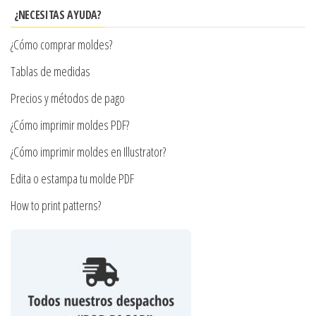
se
se
¿NECESITAS AYUDA?
pueden
pueden
¿Cómo comprar moldes?
elegir
elegir
en
en
Tablas de medidas
la
la
Precios y métodos de pago
página
página
¿Cómo imprimir moldes PDF?
de
de
producto
producto
¿Cómo imprimir moldes en Illustrator?
Edita o estampa tu molde PDF
How to print patterns?