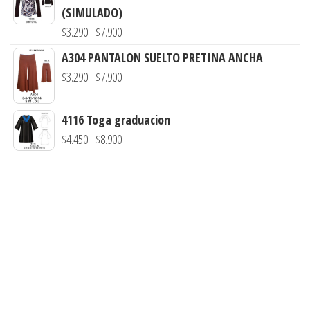
$7.900
(SIMULADO)
desde
Rango
$
3.290
-
$
7.900
$3.290
de
hasta
A304 PANTALON SUELTO PRETINA ANCHA
precios:
Rango
$7.900
$
3.290
-
$
7.900
desde
de
$3.290
precios:
4116 Toga graduacion
hasta
desde
Rango
$
4.450
-
$
8.900
$7.900
$3.290
de
hasta
precios:
$7.900
desde
$4.450
hasta
$8.900