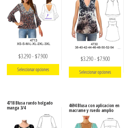
Rango
$
3.290
-
$
7.900
Rango
$
3.290
-
$
7.900
de
de
Seleccionar opciones
Seleccionar opciones
precios:
precios:
Este
desde
Este
desde
producto
$3.290
producto
$3.290
tiene
tiene
hasta
4718 Blusa ruedo holgado
hasta
4694 Blusa con aplicacion en
múltiples
manga 3/4
múltiples
macrame y ruedo amplio
$7.900
$7.900
variantes.
variantes.
Las
Las