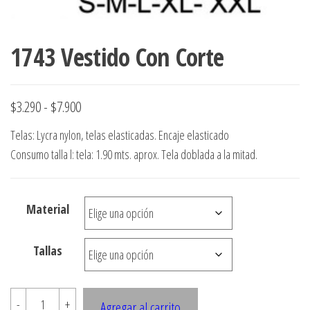
1743 Vestido Con Corte
Rango
$
3.290
-
$
7.900
de
Telas: Lycra nylon, telas elasticadas. Encaje elasticado
precios:
Consumo talla l: tela: 1.90 mts. aprox. Tela doblada a la mitad.
desde
$3.290
Material
hasta
$7.900
Tallas
1743
-
+
Agregar al carrito