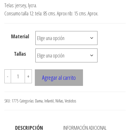
de
Telas: jersey, lycra.
precios:
Consumo talla 12: tela: 85 cms. Aprox rib: 15 cms. Aprox.
desde
$3.290
Material
hasta
$7.900
Tallas
1775
-
+
Agregar al carrito
Vestido
corte
con
SKU:
1775
Categorías:
Dama
,
Infantil
,
Niñas
,
Vestidos
gorro
cantidad
DESCRIPCIÓN
INFORMACIÓN ADICIONAL