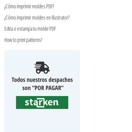
página
de
¿Cómo imprimir moldes PDF?
de
producto
producto
¿Cómo imprimir moldes en Illustrator?
Edita o estampa tu molde PDF
How to print patterns?