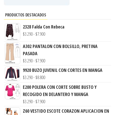
PRODUCTOS DESTACADOS
2328 Falda Con Rebeca
Rango
$
3.290
-
$
7.900
de
A302 PANTALON CON BOLSILLO, PRETINA
precios:
PASADA
desde
Rango
$
3.290
-
$
7.900
$3.290
de
hasta
9920 BUZO JUVENIL CON CORTES EN MANGA
precios:
$7.900
Rango
$
3.290
-
$
8.800
desde
de
E200 POLERA CON CORTE SOBRE BUSTO Y
$3.290
precios:
RECOGIDO EN DELANTERO Y MANGA
hasta
desde
Rango
$
3.290
-
$
7.900
$7.900
$3.290
de
Z60 VESTIDO ESCOTE CORAZON APLICACION EN
hasta