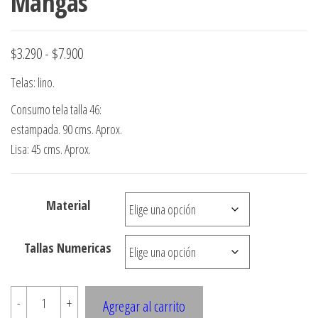
Mangas
Rango
$
3.290
-
$
7.900
de
Telas: lino.
precios:
Consumo tela talla 46:
desde
estampada. 90 cms. Aprox.
$3.290
Lisa: 45 cms. Aprox.
hasta
$7.900
Material
Tallas Numericas
1779
-
+
Agregar al carrito
Vestido