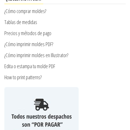
pueden
¿Cómo comprar moldes?
elegir
en
Tablas de medidas
la
Precios y métodos de pago
página
¿Cómo imprimir moldes PDF?
de
producto
¿Cómo imprimir moldes en Illustrator?
Edita o estampa tu molde PDF
How to print patterns?