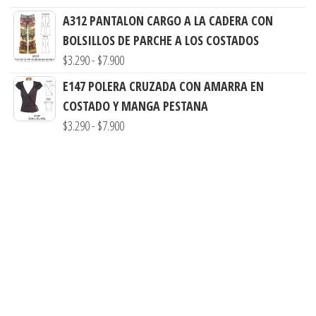
$3.290
de
A312 PANTALON CARGO A LA CADERA CON
hasta
precios:
BOLSILLOS DE PARCHE A LOS COSTADOS
$7.900
desde
Rango
$
3.290
-
$
7.900
$3.290
de
E147 POLERA CRUZADA CON AMARRA EN
hasta
precios:
COSTADO Y MANGA PESTANA
$7.900
desde
Rango
$
3.290
-
$
7.900
$3.290
de
hasta
precios:
$7.900
desde
$3.290
hasta
$7.900