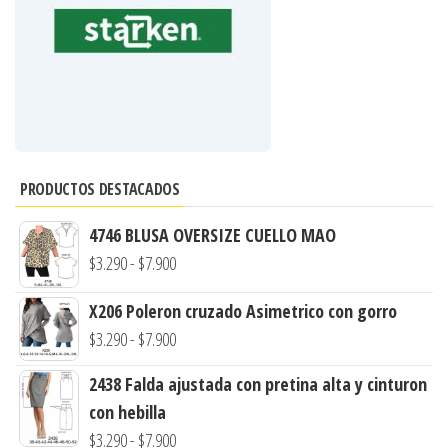
PRODUCTOS DESTACADOS
4746 BLUSA OVERSIZE CUELLO MAO
Rango
$
3.290
-
$
7.900
de
X206 Poleron cruzado Asimetrico con gorro
precios:
Rango
$
3.290
-
$
7.900
desde
de
$3.290
2438 Falda ajustada con pretina alta y cinturon
precios:
hasta
con hebilla
desde
$7.900
Rango
$
3.290
-
$
7.900