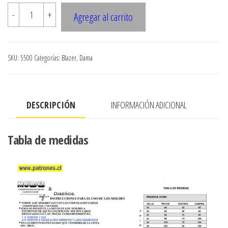
5500
-
+
Agregar al carrito
BLAZER
DAMA
SOLAPA
SKU:
5500
Categorías:
Blazer
,
Dama
ANGOSTA
PINZA
PECHO
DESCRIPCIÓN
INFORMACIÓN ADICIONAL
cantidad
Tabla de medidas