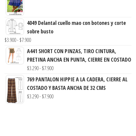
$3.290
de
hasta
precios:
$7.900
desde
4049 Delantal cuello mao con botones y corte
$3.000
sobre busto
Rango
hasta
$
3.900
-
$
7.900
de
$7.900
A441 SHORT CON PINZAS, TIRO CINTURA,
precios:
PRETINA ANCHA EN PUNTA, CIERRE EN COSTADO
desde
Rango
$
3.290
-
$
7.900
$3.900
de
769 PANTALON HIPPIE A LA CADERA, CIERRE AL
hasta
precios:
COSTADO Y BASTA ANCHA DE 32 CMS
$7.900
desde
Rango
$
3.290
-
$
7.900
$3.290
de
hasta
precios:
$7.900
desde
$3.290