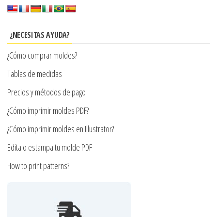
Las
se
opciones
pueden
se
¿NECESITAS AYUDA?
elegir
pueden
en
¿Cómo comprar moldes?
elegir
la
en
Tablas de medidas
página
la
Precios y métodos de pago
de
página
producto
¿Cómo imprimir moldes PDF?
de
producto
¿Cómo imprimir moldes en Illustrator?
Edita o estampa tu molde PDF
How to print patterns?