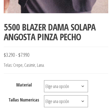
5500 BLAZER DAMA SOLAPA
ANGOSTA PINZA PECHO
Rango
$
3.290
-
$
7.990
de
Telas: Crepe, Casimir, Lana.
precios:
desde
Material
$3.290
hasta
Tallas Numericas
$7.990