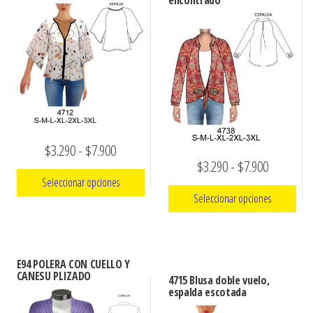
encontrado
Rango
$
3.290
-
$
7.900
Rango
$
3.290
-
$
7.900
de
Seleccionar opciones
de
precios:
Seleccionar opciones
precios:
Este
desde
Este
desde
producto
$3.290
producto
tiene
$3.290
hasta
E94 POLERA CON CUELLO Y
tiene
múltiples
CANESU PLIZADO
hasta
4715 Blusa doble vuelo,
$7.900
múltiples
espalda escotada
variantes.
$7.900
variantes.