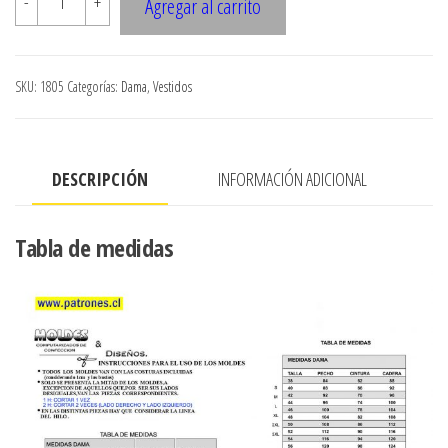
-
+
Agregar al carrito
VESTIDO
CON
TIRANTES
SKU:
1805
Categorías:
Dama
,
Vestidos
ESCOTADO
TIPO
PA?
DESCRIPCIÓN
INFORMACIÓN ADICIONAL
UELO
cantidad
Tabla de medidas