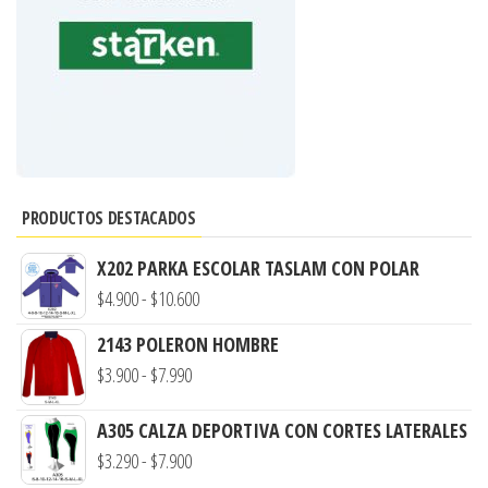
PRODUCTOS DESTACADOS
X202 PARKA ESCOLAR TASLAM CON POLAR
Rango
$
4.900
-
$
10.600
de
2143 POLERON HOMBRE
precios:
Rango
$
3.900
-
$
7.990
desde
de
$4.900
A305 CALZA DEPORTIVA CON CORTES LATERALES
precios:
hasta
Rango
$
3.290
-
$
7.900
desde
$10.600