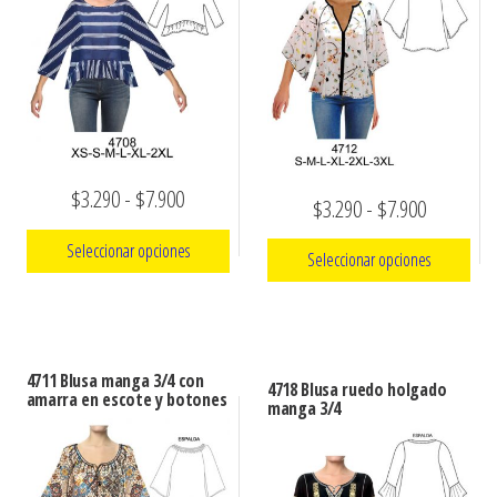
Rango
$
3.290
-
$
7.900
Rango
$
3.290
-
$
7.900
de
de
Seleccionar opciones
Seleccionar opciones
precios:
precios:
Este
desde
Este
desde
producto
$3.290
producto
$3.290
tiene
tiene
hasta
4711 Blusa manga 3/4 con
hasta
4718 Blusa ruedo holgado
múltiples
amarra en escote y botones
múltiples
manga 3/4
$7.900
$7.900
variantes.
variantes.
Las
Las
opciones