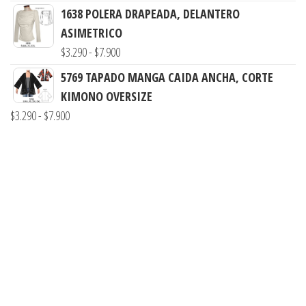
de
$3.900
1638 POLERA DRAPEADA, DELANTERO
precios:
hasta
ASIMETRICO
desde
$7.990
Rango
$
3.290
-
$
7.900
$3.290
de
5769 TAPADO MANGA CAIDA ANCHA, CORTE
hasta
precios:
KIMONO OVERSIZE
$7.900
desde
Rango
$
3.290
-
$
7.900
$3.290
de
hasta
precios:
$7.900
desde
$3.290
hasta
$7.900