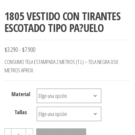
1805 VESTIDO CON TIRANTES
ESCOTADO TIPO PA?UELO
Rango
$
3.290
-
$
7.900
de
CONSUMO TELA ESTAMPADA 2 METROS (T.L) – TELA NEGRA 0.50
precios:
METROS APROX.
desde
$3.290
Material
hasta
$7.900
Tallas
1805