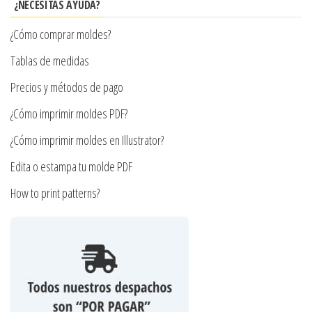
se
¿NECESITAS AYUDA?
pueden
pueden
elegir
¿Cómo comprar moldes?
elegir
en
en
Tablas de medidas
la
la
página
Precios y métodos de pago
página
de
¿Cómo imprimir moldes PDF?
de
producto
producto
¿Cómo imprimir moldes en Illustrator?
Edita o estampa tu molde PDF
How to print patterns?