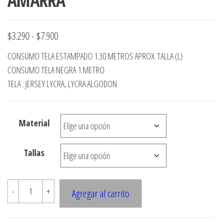
AMARRA
Rango
$
3.290
-
$
7.900
de
CONSUMO TELA ESTAMPADO 1.30 METROS APROX. TALLA (L)
precios:
CONSUMO TELA NEGRA 1 METRO
desde
TELA : JERSEY LYCRA, LYCRA ALGODON
$3.290
hasta
Material
$7.900
Tallas
1830
-
+
Agregar al carrito
VESTIDO
CRUZADO