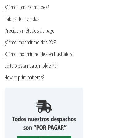
pueden
¿Cómo comprar moldes?
elegir
en
Tablas de medidas
la
Precios y métodos de pago
página
¿Cómo imprimir moldes PDF?
de
producto
¿Cómo imprimir moldes en Illustrator?
Edita o estampa tu molde PDF
How to print patterns?