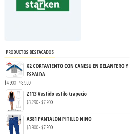
PRODUCTOS DESTACADOS
X2 CORTAVIENTO CON CANESU EN DELANTERO Y
ESPALDA
Rango
$
4.900
-
$
8.900
de
Z113 Vestido estilo trapecio
precios:
Rango
$
3.290
-
$
7.900
desde
de
$4.900
precios:
A381 PANTALON PITILLO NINO
hasta
desde
Rango
$
3.900
-
$
7.900
$8.900