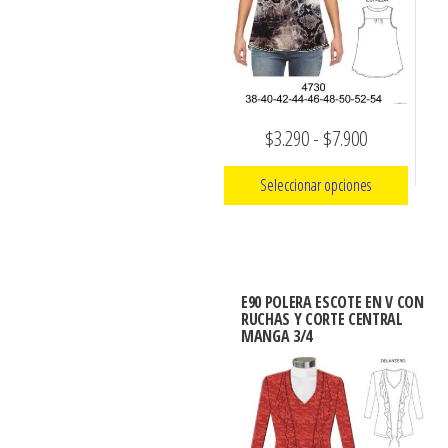
pueden
pueden
elegir
elegir
en
en
la
la
página
Rango
$
3.290
-
$
7.900
página
de
de
de
producto
Seleccionar opciones
producto
precios:
Este
desde
producto
$3.290
tiene
hasta
E90 POLERA ESCOTE EN V CON
múltiples
RUCHAS Y CORTE CENTRAL
$7.900
MANGA 3/4
variantes.
Las
opciones
se