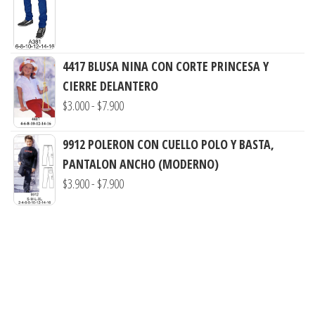
$3.290
de
hasta
precios:
$7.900
desde
$3.900
4417 BLUSA NINA CON CORTE PRINCESA Y
hasta
CIERRE DELANTERO
$7.900
Rango
$
3.000
-
$
7.900
de
precios:
9912 POLERON CON CUELLO POLO Y BASTA,
desde
PANTALON ANCHO (MODERNO)
Rango
$3.000
$
3.900
-
$
7.900
de
hasta
precios:
$7.900
desde
$3.900
hasta
$7.900