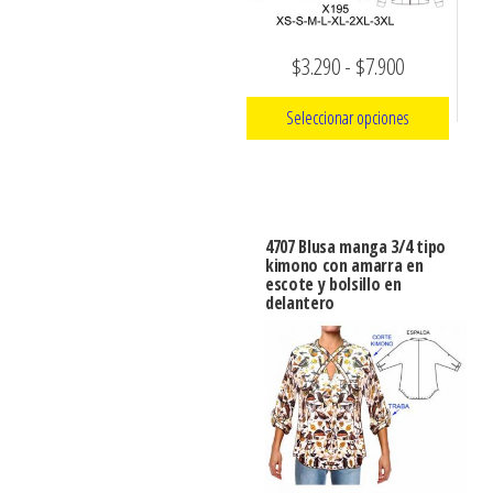
elegir
en
en
la
Rango
$
3.290
-
$
7.900
la
página
página
de
Seleccionar opciones
de
de
precios:
producto
producto
Este
desde
producto
$3.290
tiene
hasta
4707 Blusa manga 3/4 tipo
múltiples
kimono con amarra en
$7.900
escote y bolsillo en
variantes.
delantero
Las
opciones
se
pueden
elegir
en