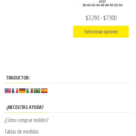
la
página
Rango
$
3.290
-
$
7.900
de
de
producto
Seleccionar opciones
precios:
Este
desde
producto
$3.290
tiene
hasta
múltiples
$7.900
TRADUCTOR:
variantes.
Las
opciones
se
¿NECESITAS AYUDA?
pueden
¿Cómo comprar moldes?
elegir
en
Tablas de medidas