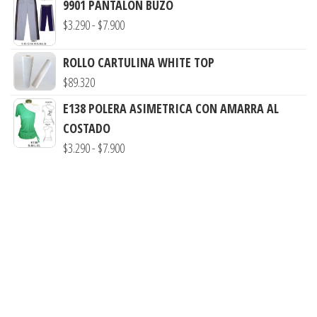
9901 PANTALON BUZO
hasta
Rango
$
3.290
-
$
7.900
$7.900
de
ROLLO CARTULINA WHITE TOP
precios:
$
89.320
desde
$3.290
E138 POLERA ASIMETRICA CON AMARRA AL
hasta
COSTADO
$7.900
Rango
$
3.290
-
$
7.900
de
precios:
desde
$3.290
hasta
$7.900