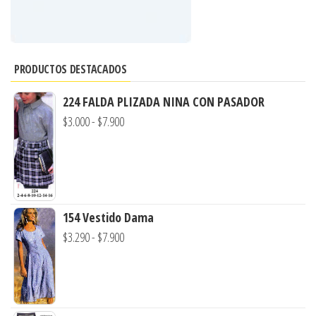
PRODUCTOS DESTACADOS
224 FALDA PLIZADA NINA CON PASADOR
Rango
$
3.000
-
$
7.900
de
precios:
desde
$3.000
154 Vestido Dama
hasta
Rango
$
3.290
-
$
7.900
$7.900
de
precios:
desde
$3.290