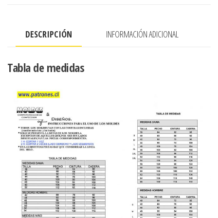
INTERIOR
Y
DESCRIPCIÓN
INFORMACIÓN ADICIONAL
PRETINA
CON
ELASTICO
Tabla de medidas
cantidad