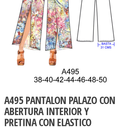
ropa,
accumark , Mol
Graduaciones,
pdf , Moldes A
Ploteo y
Gerber , Santia
Digitalización
accumark,
,www.patrones
Moldes en
pdf, Moldes
Accumark
Gerber,
Santiago-
Chile.
A495 PANTALON PALAZO CON
ABERTURA INTERIOR Y
PRETINA CON ELASTICO