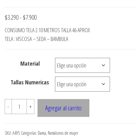
Rango
$
3.290
-
$
7.900
de
CONSUMO TELA 2.10 METROS TALLA 46 APROX
precios:
TELA : VISCOSA – SEDA – BAMBULA
desde
$3.290
Material
hasta
$7.900
Tallas Numericas
A495
-
+
Agregar al carrito
PANTALON
PALAZO
CON
SKU:
A495
Categorías:
Dama
,
Pantalones de mujer
ABERTURA