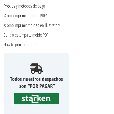
la
Precios y métodos de pago
página
¿Cómo imprimir moldes PDF?
de
producto
¿Cómo imprimir moldes en Illustrator?
Edita o estampa tu molde PDF
How to print patterns?