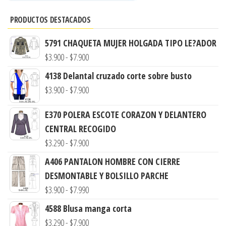
PRODUCTOS DESTACADOS
5791 CHAQUETA MUJER HOLGADA TIPO LE?ADOR
Rango
$
3.900
-
$
7.900
de
4138 Delantal cruzado corte sobre busto
precios:
Rango
$
3.900
-
$
7.900
desde
de
$3.900
E370 POLERA ESCOTE CORAZON Y DELANTERO
precios:
hasta
CENTRAL RECOGIDO
desde
$7.900
Rango
$
3.290
-
$
7.900
$3.900
de
hasta
A406 PANTALON HOMBRE CON CIERRE
precios:
$7.900
DESMONTABLE Y BOLSILLO PARCHE
desde
Rango
$
3.900
-
$
7.990
$3.290
de
4588 Blusa manga corta
hasta
precios:
Rango
$
3.290
-
$
7.900