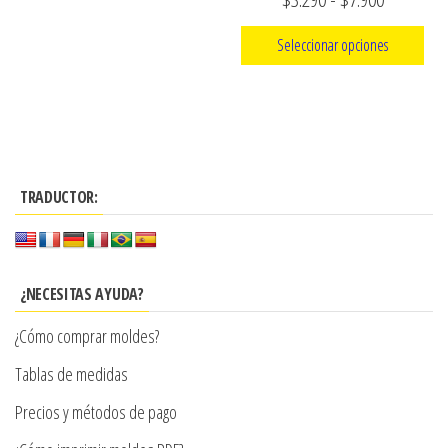
de
de
Seleccionar opciones
producto
precios:
Este
desde
producto
$3.290
tiene
hasta
múltiples
$7.900
TRADUCTOR:
variantes.
Las
opciones
se
¿NECESITAS AYUDA?
pueden
¿Cómo comprar moldes?
elegir
en
Tablas de medidas
la
Precios y métodos de pago
página