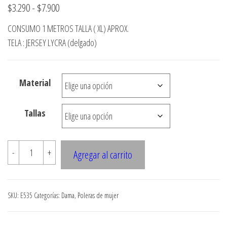
Rango
$
3.290
-
$
7.900
de
CONSUMO 1 METROS TALLA ( XL) APROX.
precios:
TELA : JERSEY LYCRA (delgado)
desde
$3.290
Material
hasta
$7.900
Tallas
E535
-
+
Agregar al carrito
POLERA
KIMONO
CORTE
SKU:
E535
Categorías:
Dama
,
Poleras de mujer
DIAGONAL
CON