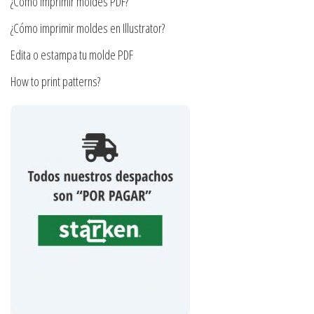
¿Cómo imprimir moldes PDF?
de
producto
¿Cómo imprimir moldes en Illustrator?
Edita o estampa tu molde PDF
How to print patterns?