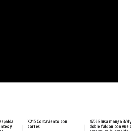
 espalda
X215 Cortaviento con
4706 Blusa manga 3/4 
antes y
cortes
doble faldon con vuel