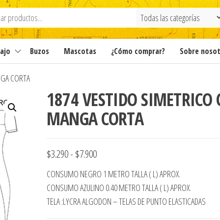
ajo
Buzos
Mascotas
¿Cómo comprar?
Sobre noso
NGA CORTA
1874 VESTIDO SIMETRICO
MANGA CORTA
Rango
$
3.290
-
$
7.900
de
CONSUMO NEGRO 1 METRO TALLA ( L) APROX.
precios:
CONSUMO AZULINO 0.40 METRO TALLA ( L) APROX.
desde
TELA :LYCRA ALGODON – TELAS DE PUNTO ELASTICADAS
$3.290