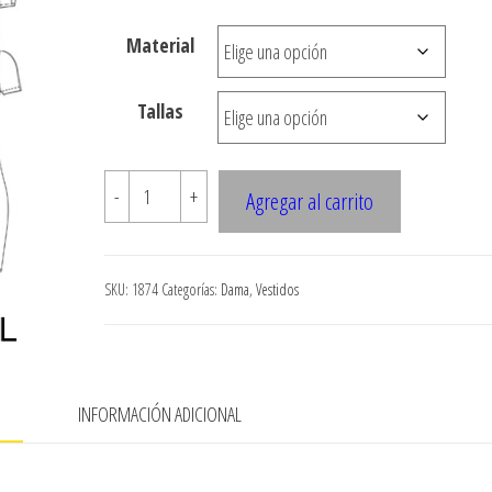
hasta
Material
$7.900
Tallas
1874
-
+
Agregar al carrito
VESTIDO
SIMETRICO
CON
SKU:
1874
Categorías:
Dama
,
Vestidos
MANGA
CORTA
cantidad
N
INFORMACIÓN ADICIONAL