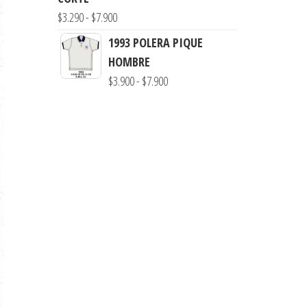
hasta
Rango
$
3.290
-
$
7.900
$7.990
de
1993 POLERA PIQUE
precios:
HOMBRE
desde
Rango
$
3.900
-
$
7.900
$3.290
de
hasta
precios:
$7.900
desde
$3.900
hasta
$7.900