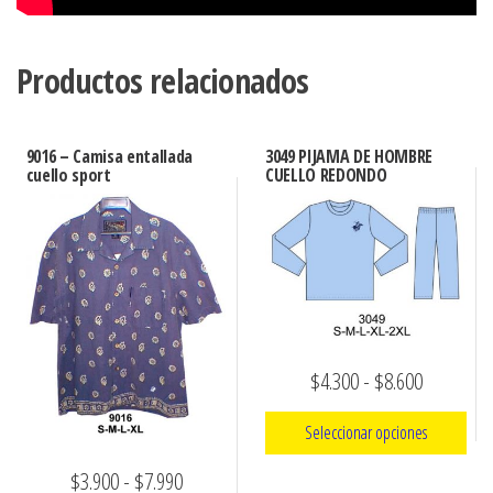
Productos relacionados
9016 – Camisa entallada
3049 PIJAMA DE HOMBRE
cuello sport
CUELLO REDONDO
Rango
$
4.300
-
$
8.600
de
Seleccionar opciones
precios:
Rango
$
3.900
-
$
7.990
Este
desde