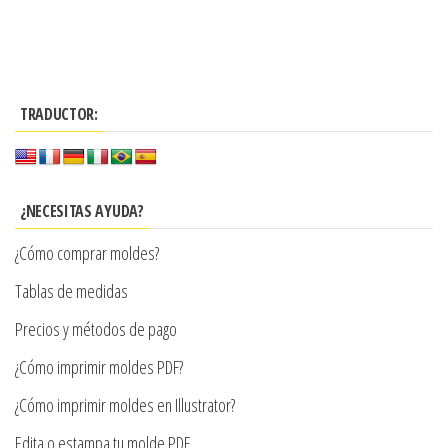
Este
desde
producto
$4.300
tiene
hasta
múltiples
$8.600
TRADUCTOR:
variantes.
Las
opciones
se
¿NECESITAS AYUDA?
pueden
¿Cómo comprar moldes?
elegir
en
Tablas de medidas
la
Precios y métodos de pago
página
¿Cómo imprimir moldes PDF?
de
producto
¿Cómo imprimir moldes en Illustrator?
Edita o estampa tu molde PDF