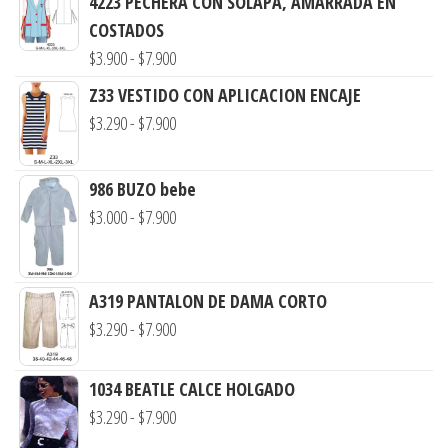
4223 PECHERA CON SOLAPA, AMARRADA EN
COSTADOS
Rango
$
3.900
-
$
7.900
de
Z33 VESTIDO CON APLICACION ENCAJE
precios:
Rango
$
3.290
-
$
7.900
desde
de
$3.900
precios:
986 BUZO bebe
hasta
desde
Rango
$
3.000
-
$
7.900
$7.900
$3.290
de
hasta
precios:
$7.900
desde
A319 PANTALON DE DAMA CORTO
$3.000
Rango
$
3.290
-
$
7.900
hasta
de
$7.900
precios:
1034 BEATLE CALCE HOLGADO
desde
Rango
$
3.290
-
$
7.900
$3.290
de