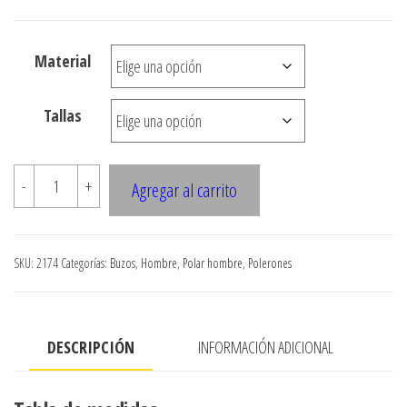
precios:
desde
Material
$3.900
hasta
Tallas
$7.990
2174
-
+
Agregar al carrito
POLERON
POLAR
PARA
SKU:
2174
Categorías:
Buzos
,
Hombre
,
Polar hombre
,
Polerones
COMBINAR
EN
TASLAM
DESCRIPCIÓN
INFORMACIÓN ADICIONAL
(ALTA
MONTANA)
cantidad