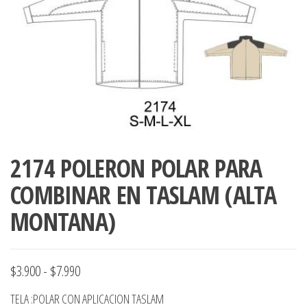
ropa,
accumark , Mol
Graduaciones,
pdf , Moldes A
Ploteo y
Gerber , Santia
Digitalización
accumark,
,www.patrones
Moldes en
pdf, Moldes
Accumark
Gerber,
Santiago-
Chile.
2174 POLERON POLAR PARA
COMBINAR EN TASLAM (ALTA
MONTANA)
Rango
$
3.900
-
$
7.990
de
TELA :POLAR CON APLICACION TASLAM