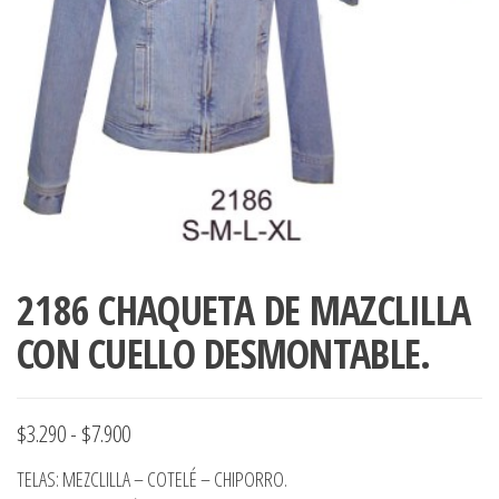
ropa,
accumark , Mol
Graduaciones,
pdf , Moldes A
Ploteo y
Gerber , Santia
Digitalización
accumark,
,www.patrones
Moldes en
pdf, Moldes
Accumark
Gerber,
Santiago-
Chile.
2186 CHAQUETA DE MAZCLILLA
CON CUELLO DESMONTABLE.
Rango
$
3.290
-
$
7.900
de
TELAS: MEZCLILLA – COTELÉ – CHIPORRO.