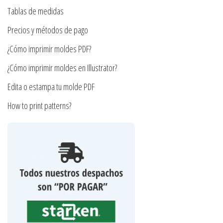
la
en
Tablas de medidas
página
la
Precios y métodos de pago
de
página
¿Cómo imprimir moldes PDF?
producto
de
producto
¿Cómo imprimir moldes en Illustrator?
Edita o estampa tu molde PDF
How to print patterns?