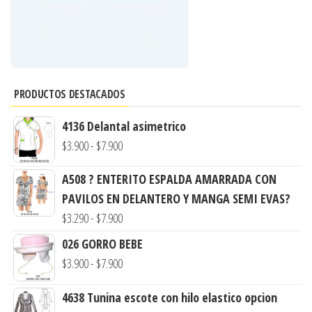
PRODUCTOS DESTACADOS
4136 Delantal asimetrico
Rango
$
3.900
-
$
7.900
de
A508 ? ENTERITO ESPALDA AMARRADA CON
precios:
PAVILOS EN DELANTERO Y MANGA SEMI EVAS?
desde
Rango
$
3.290
-
$
7.900
$3.900
de
hasta
026 GORRO BEBE
precios:
$7.900
Rango
$
3.900
-
$
7.900
desde
de
$3.290
4638 Tunina escote con hilo elastico opcion
precios: