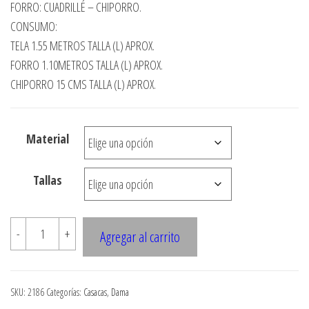
precios:
FORRO: CUADRILLÉ – CHIPORRO.
desde
CONSUMO:
TELA 1.55 METROS TALLA (L) APROX.
$3.290
FORRO 1.10METROS TALLA (L) APROX.
hasta
CHIPORRO 15 CMS TALLA (L) APROX.
$7.900
Material
Tallas
2186
-
+
Agregar al carrito
CHAQUETA
DE
MAZCLILLA
SKU:
2186
Categorías:
Casacas
,
Dama
CON