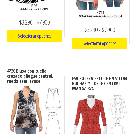
Rango
$
3.290
-
$
7.900
Rango
$
3.290
-
$
7.900
de
Seleccionar opciones
de
precios:
Seleccionar opciones
precios:
Este
desde
Este
desde
producto
$3.290
producto
tiene
$3.290
hasta
4730 Blusa con cuello
tiene
múltiples
cruzado pliegue central,
hasta
E90 POLERA ESCOTE EN V CON
$7.900
ruedo semi evase
múltiples
variantes.
RUCHAS Y CORTE CENTRAL
$7.900
MANGA 3/4
variantes.
Las
Las
opciones
opciones
se
se
pueden
pueden
elegir
elegir