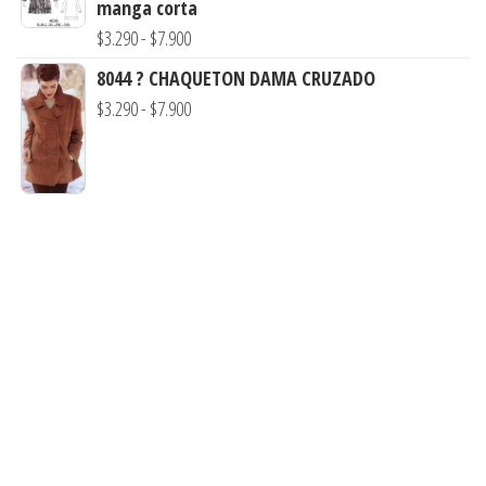
hasta
manga corta
desde
$7.900
Rango
$
3.290
-
$
7.900
$3.900
de
hasta
8044 ? CHAQUETON DAMA CRUZADO
precios:
$7.900
Rango
$
3.290
-
$
7.900
desde
de
$3.290
precios:
hasta
desde
$7.900
$3.290
hasta
$7.900