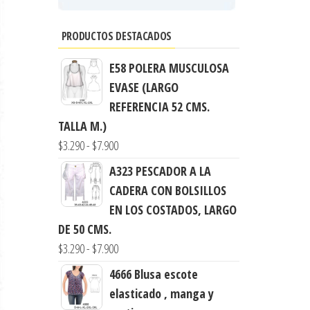
PRODUCTOS DESTACADOS
E58 POLERA MUSCULOSA
EVASE (LARGO
REFERENCIA 52 CMS.
TALLA M.)
Rango
$
3.290
-
$
7.900
de
A323 PESCADOR A LA
precios:
CADERA CON BOLSILLOS
desde
EN LOS COSTADOS, LARGO
$3.290
DE 50 CMS.
hasta
Rango
$
3.290
-
$
7.900
$7.900
de
4666 Blusa escote
precios:
elasticado , manga y
desde