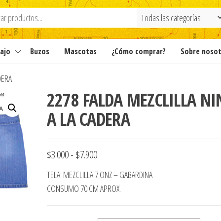
ajo
Buzos
Mascotas
¿Cómo comprar?
Sobre noso
DERA
2278 FALDA MEZCLILLA NI
A LA CADERA
Rango
$
3.000
-
$
7.900
de
TELA: MEZCLILLA 7 ONZ – GABARDINA
precios:
CONSUMO 70 CM APROX.
desde
$3.000