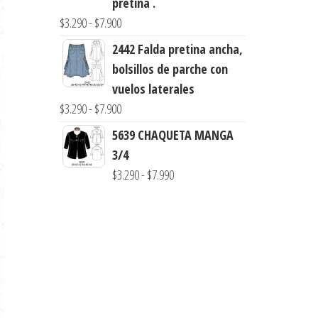
pretina .
$3.290
Rango
$
3.290
-
$
7.900
hasta
de
2442 Falda pretina ancha,
$7.900
precios:
bolsillos de parche con
desde
vuelos laterales
$3.290
Rango
$
3.290
-
$
7.900
hasta
de
5639 CHAQUETA MANGA
$7.900
precios:
3/4
desde
Rango
$
3.290
-
$
7.990
$3.290
de
hasta
precios:
$7.900
desde
$3.290
hasta
$7.990