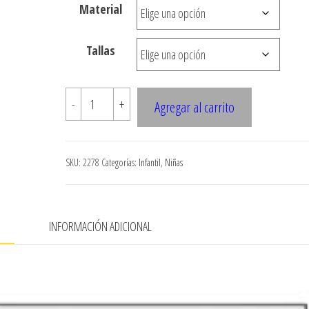
Material
hasta
$7.900
Tallas
2278
-
+
Agregar al carrito
FALDA
MEZCLILLA
NINA
SKU:
2278
Categorías:
Infantil
,
Niñas
A
LA
CADERA
N
INFORMACIÓN ADICIONAL
cantidad