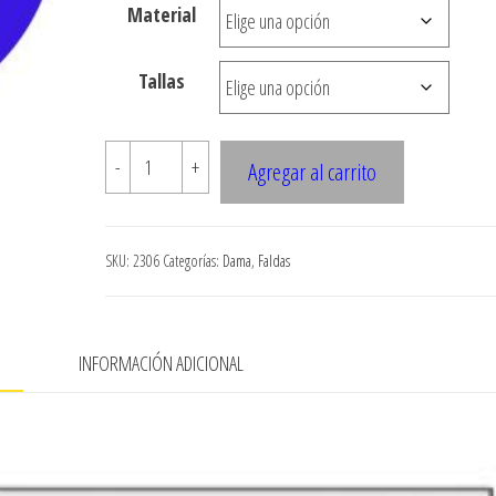
Material
hasta
$7.900
Tallas
2306
-
+
Agregar al carrito
FALDA
CRUZADA
ASIMETRICA
SKU:
2306
Categorías:
Dama
,
Faldas
cantidad
N
INFORMACIÓN ADICIONAL