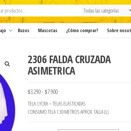
ajo
Buzos
Mascotas
¿Cómo comprar?
Sobre noso
2306 FALDA CRUZADA
ASIMETRICA
Rango
$
3.290
-
$
7.900
de
TELA: LYCRA – TELAS ELASTICADAS
precios:
CONSUMO TELA 1.30 METROS APROX. TALLA (L)
desde
$3.290