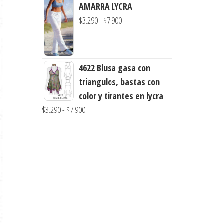
precios:
AMARRA LYCRA
$8.900
desde
Rango
$
3.290
-
$
7.900
$3.900
de
hasta
precios:
$8.800
desde
4622 Blusa gasa con
$3.290
triangulos, bastas con
hasta
color y tirantes en lycra
$7.900
Rango
$
3.290
-
$
7.900
de
precios:
desde
$3.290
hasta
$7.900