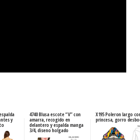
 espalda
4740 Blusa escote “V” con
X195 Poleron largo co
antes y
amarra, recogido en
princesa, gorro desb
to
delantero y espalda manga
3/4, diseno holgado