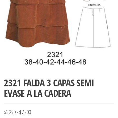
ropa,
accumark , Mol
Graduaciones,
pdf , Moldes A
Ploteo y
Gerber , Santia
Digitalización
accumark,
,www.patrones
Moldes en
pdf, Moldes
Accumark
Gerber,
Santiago-
Chile.
2321 FALDA 3 CAPAS SEMI
EVASE A LA CADERA
Rango
$
3.290
-
$
7.900