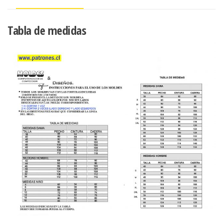
LA
CADERA
cantidad
Tabla de medidas