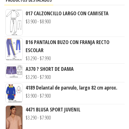
017 CALZONCILLO LARGO CON CAMISETA
Rango
$
3.900
-
$
8.900
de
precios:
B16 PANTALON BUZO CON FRANJA RECTO
desde
ESCOLAR
$3.900
Rango
$
3.290
-
$
7.990
hasta
de
A370 ? SHORT DE DAMA
$8.900
precios:
Rango
$
3.290
-
$
7.900
desde
de
4189 Delantal de parvulo, largo 82 cm aprox.
$3.290
precios:
Rango
$
3.900
-
$
7.900
hasta
desde
de
$7.990
$3.290
4471 BLUSA SPORT JUVENIL
precios:
hasta
Rango
$
3.290
-
$
7.900
desde
$7.900
de
$3.900