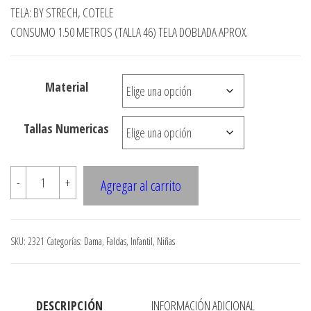
de
TELA: BY STRECH, COTELE
precios:
CONSUMO 1.50 METROS (TALLA 46) TELA DOBLADA APROX.
desde
$3.290
Material
hasta
$7.900
Tallas Numericas
2321
-
+
Agregar al carrito
FALDA
3
CAPAS
SKU:
2321
Categorías:
Dama
,
Faldas
,
Infantil
,
Niñas
SEMI
EVASE
A
DESCRIPCIÓN
INFORMACIÓN ADICIONAL