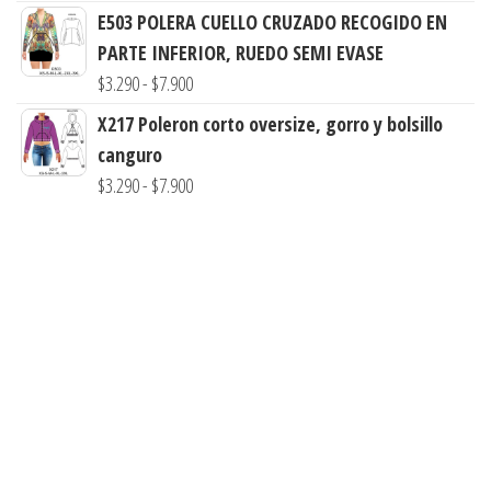
E503 POLERA CUELLO CRUZADO RECOGIDO EN
$3.900
PARTE INFERIOR, RUEDO SEMI EVASE
hasta
Rango
$
3.290
-
$
7.900
$7.900
de
X217 Poleron corto oversize, gorro y bolsillo
precios:
canguro
desde
Rango
$
3.290
-
$
7.900
$3.290
de
hasta
precios:
$7.900
desde
$3.290
hasta
$7.900