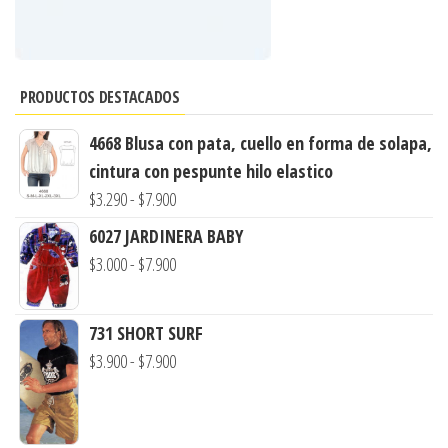
PRODUCTOS DESTACADOS
4668 Blusa con pata, cuello en forma de solapa,
cintura con pespunte hilo elastico
Rango
$
3.290
-
$
7.900
de
6027 JARDINERA BABY
precios:
Rango
$
3.000
-
$
7.900
desde
de
$3.290
precios:
731 SHORT SURF
hasta
desde
Rango
$
3.900
-
$
7.900
$7.900
$3.000
de
hasta
precios:
$7.900
desde