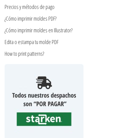
la
Precios y métodos de pago
página
página
de
¿Cómo imprimir moldes PDF?
de
producto
producto
¿Cómo imprimir moldes en Illustrator?
Edita o estampa tu molde PDF
How to print patterns?