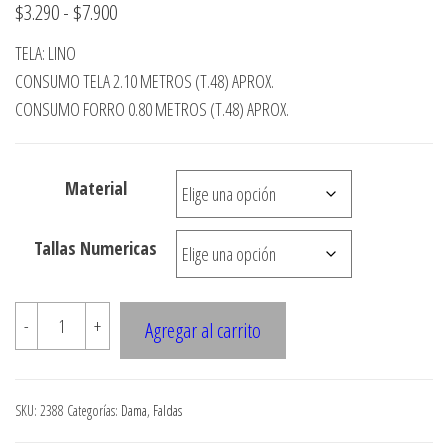
Rango
$
3.290
-
$
7.900
de
TELA: LINO
precios:
CONSUMO TELA 2.10 METROS (T.48) APROX.
desde
CONSUMO FORRO 0.80 METROS (T.48) APROX.
$3.290
hasta
Material
$7.900
Tallas Numericas
2388
-
+
Agregar al carrito
FALDA
CON
CORTES
SKU:
2388
Categorías:
Dama
,
Faldas
EN