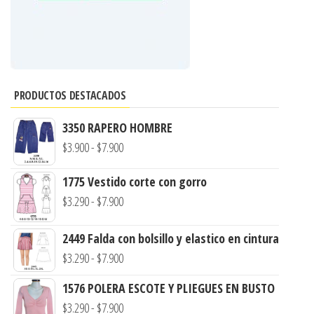
PRODUCTOS DESTACADOS
3350 RAPERO HOMBRE
Rango
$
3.900
-
$
7.900
de
1775 Vestido corte con gorro
precios:
Rango
$
3.290
-
$
7.900
desde
de
$3.900
2449 Falda con bolsillo y elastico en cintura
precios:
hasta
Rango
$
3.290
-
$
7.900
desde
$7.900
de
$3.290
1576 POLERA ESCOTE Y PLIEGUES EN BUSTO
precios:
hasta
Rango
$
3.290
-
$
7.900