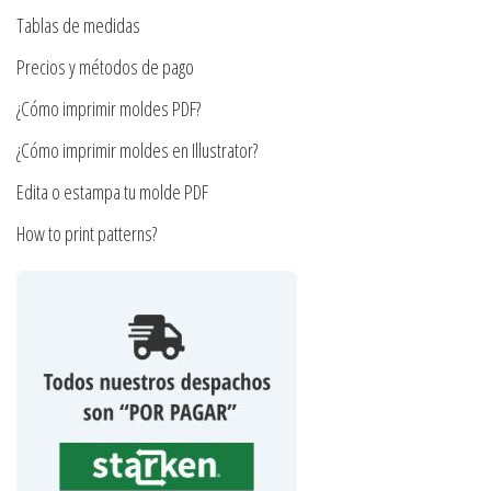
en
Tablas de medidas
la
Precios y métodos de pago
página
¿Cómo imprimir moldes PDF?
de
producto
¿Cómo imprimir moldes en Illustrator?
Edita o estampa tu molde PDF
How to print patterns?