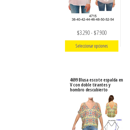
se
elegir
pueden
en
elegir
la
en
página
Rango
$
3.290
-
$
7.900
la
de
de
página
Seleccionar opciones
producto
precios:
de
Este
desde
producto
producto
$3.290
tiene
hasta
4699 Blusa escote espalda en
múltiples
V con doble tirantes y
$7.900
hombro descubierto
variantes.
Las
opciones
se
pueden