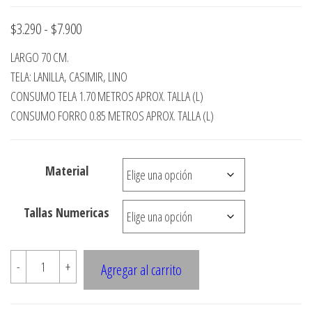
Rango
$
3.290
-
$
7.900
de
LARGO 70 CM.
precios:
TELA: LANILLA, CASIMIR, LINO
desde
CONSUMO TELA 1.70 METROS APROX. TALLA (L)
CONSUMO FORRO 0.85 METROS APROX. TALLA (L)
$3.290
hasta
$7.900
Material
Tallas Numericas
2416
-
+
Agregar al carrito
FALDA
CON