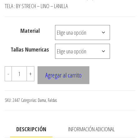
precios:
TELA : BY STRECH – LINO – LANILLA
desde
$2.490
Material
hasta
$7.900
Tallas Numericas
2447
-
+
Agregar al carrito
Falda
tubo
con
SKU:
2447
Categorías:
Dama
,
Faldas
pretina
interior
cantidad
DESCRIPCIÓN
INFORMACIÓN ADICIONAL