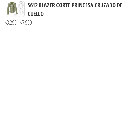
hasta
precios:
5612 BLAZER CORTE PRINCESA CRUZADO DE
$7.900
desde
CUELLO
$3.290
Rango
$
3.290
-
$
7.990
hasta
de
$7.900
precios:
desde
$3.290
hasta
$7.990