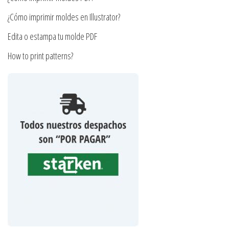
de
producto
¿Cómo imprimir moldes en Illustrator?
Edita o estampa tu molde PDF
How to print patterns?