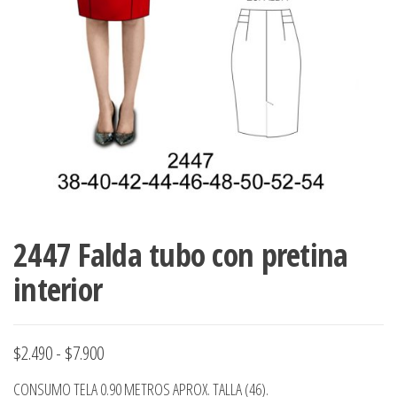
ropa,
accumark , Mol
Graduaciones,
pdf , Moldes A
Ploteo y
Gerber , Santia
Digitalización
accumark,
,www.patrones
Moldes en
pdf, Moldes
Accumark
Gerber,
Santiago-
Chile.
2447 Falda tubo con pretina
interior
Rango
$
2.490
-
$
7.900
de
CONSUMO TELA 0.90 METROS APROX. TALLA (46).