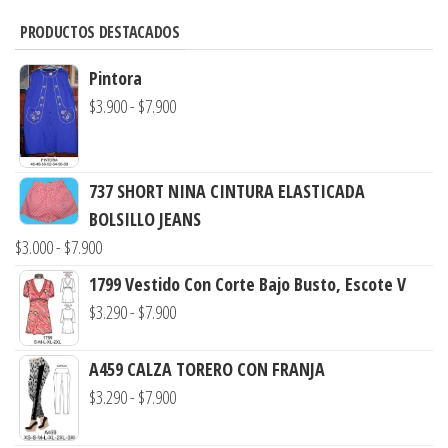
PRODUCTOS DESTACADOS
Pintora
Rango
$
3.900
-
$
7.900
de
precios:
desde
737 SHORT NINA CINTURA ELASTICADA
$3.900
BOLSILLO JEANS
hasta
Rango
$
3.000
-
$
7.900
$7.900
de
1799 Vestido Con Corte Bajo Busto, Escote V
precios:
Rango
$
3.290
-
$
7.900
desde
de
$3.000
precios:
A459 CALZA TORERO CON FRANJA
hasta
desde
Rango
$
3.290
-
$
7.900
$7.900
$3.290
de