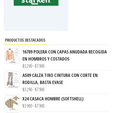
PRODUCTOS DESTACADOS
16789 POLERA CON CAPAS ANUDADA RECOGIDA
EN HOMBROS Y COSTADOS
Rango
$
3.290
-
$
7.900
de
A509 CALZA TIRO CINTURA CON CORTE EN
precios:
RODILLA, BASTA EVASE
desde
Rango
$
3.290
-
$
7.900
$3.290
de
X24 CASACA HOMBRE (SOFTSHELL)
hasta
precios:
Rango
$
3.900
-
$
7.900
$7.900
desde
de