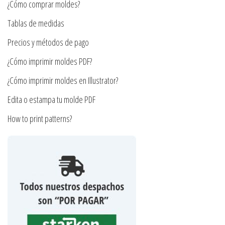
en
¿Cómo comprar moldes?
elegir
la
en
Tablas de medidas
página
la
Precios y métodos de pago
de
página
producto
¿Cómo imprimir moldes PDF?
de
producto
¿Cómo imprimir moldes en Illustrator?
Edita o estampa tu molde PDF
How to print patterns?