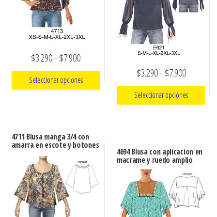
Rango
$
3.290
-
$
7.900
Rango
$
3.290
-
$
7.900
de
Seleccionar opciones
de
precios:
Seleccionar opciones
precios:
Este
desde
producto
Este
desde
$3.290
tiene
producto
$3.290
hasta
4711 Blusa manga 3/4 con
múltiples
amarra en escote y botones
tiene
hasta
$7.900
4694 Blusa con aplicacion en
variantes.
múltiples
macrame y ruedo amplio
$7.900
Las
variantes.
opciones
Las
se
opciones
pueden
se