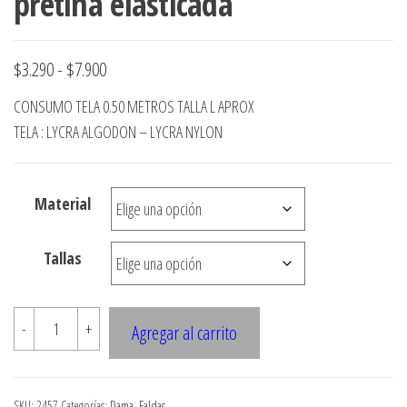
pretina elasticada
Rango
$
3.290
-
$
7.900
de
CONSUMO TELA 0.50 METROS TALLA L APROX
precios:
TELA : LYCRA ALGODON – LYCRA NYLON
desde
$3.290
Material
hasta
$7.900
Tallas
2457
-
+
Agregar al carrito
Falda
mininajustada
con
SKU:
2457
Categorías:
Dama
,
Faldas