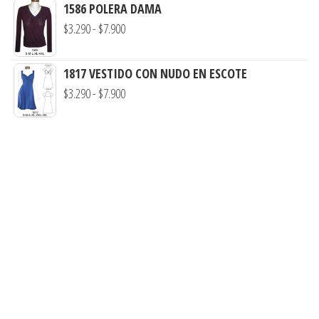
1586 POLERA DAMA
$3.290
precios:
Rango
$
3.290
-
$
7.900
hasta
desde
de
$7.900
$3.900
precios:
1817 VESTIDO CON NUDO EN ESCOTE
hasta
desde
Rango
$
3.290
-
$
7.900
$7.900
$3.290
de
hasta
precios:
$7.900
desde
$3.290
hasta
$7.900