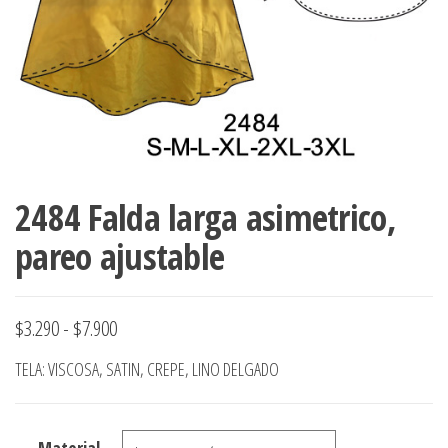
ropa,
accumark , Mol
Graduaciones,
pdf , Moldes A
Ploteo y
Gerber , Santia
Digitalización
accumark,
,www.patrones
Moldes en
pdf, Moldes
Accumark
Gerber,
Santiago-
2484 Falda larga asimetrico,
Chile.
pareo ajustable
Rango
$
3.290
-
$
7.900
de
TELA: VISCOSA, SATIN, CREPE, LINO DELGADO
precios:
desde
Material