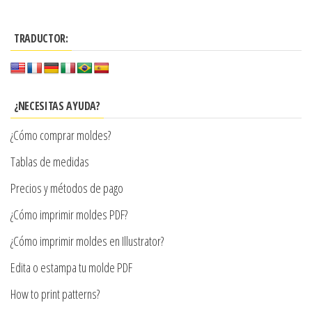
tiene
hasta
múltiples
$7.900
TRADUCTOR:
variantes.
Las
opciones
se
¿NECESITAS AYUDA?
pueden
¿Cómo comprar moldes?
elegir
en
Tablas de medidas
la
Precios y métodos de pago
página
¿Cómo imprimir moldes PDF?
de
producto
¿Cómo imprimir moldes en Illustrator?
Edita o estampa tu molde PDF
How to print patterns?