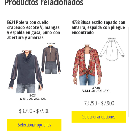
Productos relacionados
E621 Polera con cuello
4738 Blusa estilo tapado con
drapeado escote V, mangas
amarra, espalda con pliegue
y espalda en gasa, puno con
encontrado
abertura y amarras
Rango
$
3.290
-
$
7.900
Rango
$
3.290
-
$
7.900
de
Seleccionar opciones
de
precios:
Seleccionar opciones
precios:
Este
desde