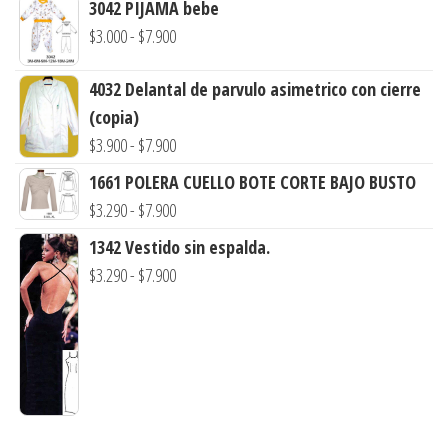
3042 PIJAMA bebe
precios:
Rango
$
3.000
-
$
7.900
desde
de
$3.290
4032 Delantal de parvulo asimetrico con cierre
precios:
hasta
(copia)
desde
$7.900
Rango
$
3.900
-
$
7.900
$3.000
de
hasta
1661 POLERA CUELLO BOTE CORTE BAJO BUSTO
precios:
$7.900
Rango
$
3.290
-
$
7.900
desde
de
1342 Vestido sin espalda.
$3.900
precios:
Rango
$
3.290
-
$
7.900
hasta
desde
de
$7.900
$3.290
precios:
hasta
desde
$7.900
$3.290
hasta
$7.900