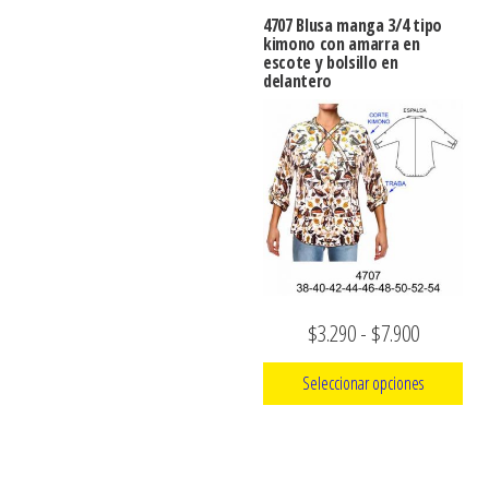
tiene
hasta
4707 Blusa manga 3/4 tipo
múltiples
kimono con amarra en
$7.900
escote y bolsillo en
variantes.
delantero
Las
opciones
se
pueden
elegir
en
la
página
Rango
$
3.290
-
$
7.900
de
de
producto
Seleccionar opciones
precios:
Este
desde
producto
$3.290