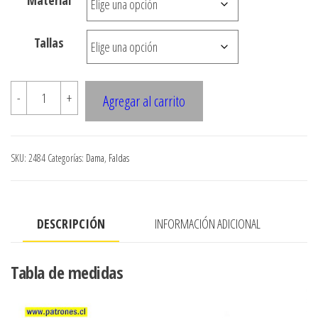
$3.290
hasta
Tallas
$7.900
2484
-
+
Agregar al carrito
Falda
larga
asimetrico,
SKU:
2484
Categorías:
Dama
,
Faldas
pareo
ajustable
cantidad
DESCRIPCIÓN
INFORMACIÓN ADICIONAL
Tabla de medidas