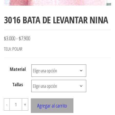
3016 BATA DE LEVANTAR NINA
Rango
$
3.000
-
$
7.900
de
TELA: POLAR
precios:
desde
Material
$3.000
hasta
Tallas
$7.900
3016
-
+
Agregar al carrito
BATA