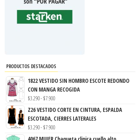
PRODUCTOS DESTACADOS
1822 VESTIDO SIN HOMBRO ESCOTE REDONDO
CON MANGA RECOGIDA
Rango
$
3.290
-
$
7.900
de
Z26 VESTIDO CORTE EN CINTURA, ESPALDA
precios:
ESCOTADA, CIERRES LATERALES
desde
Rango
$
3.290
-
$
7.900
$3.290
de
4067 MUJER Chaqueta clinica cuello alto