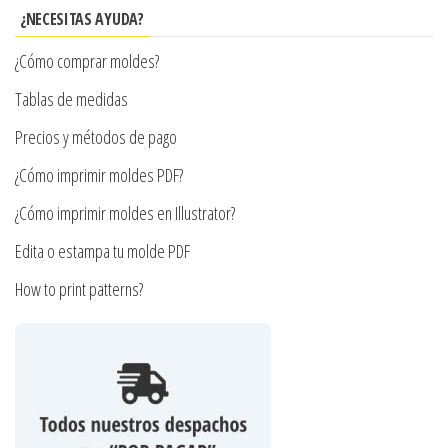
se
¿NECESITAS AYUDA?
pueden
¿Cómo comprar moldes?
elegir
en
Tablas de medidas
la
Precios y métodos de pago
página
¿Cómo imprimir moldes PDF?
de
producto
¿Cómo imprimir moldes en Illustrator?
Edita o estampa tu molde PDF
How to print patterns?