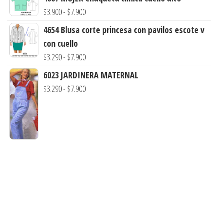
hasta
precios:
Rango
$
3.900
-
$
7.900
$7.900
desde
de
4654 Blusa corte princesa con pavilos escote v
$3.290
precios:
con cuello
hasta
desde
Rango
$
3.290
-
$
7.900
$7.900
$3.900
de
6023 JARDINERA MATERNAL
hasta
precios:
Rango
$
3.290
-
$
7.900
$7.900
desde
de
$3.290
precios:
hasta
desde
$7.900
$3.290
hasta
$7.900