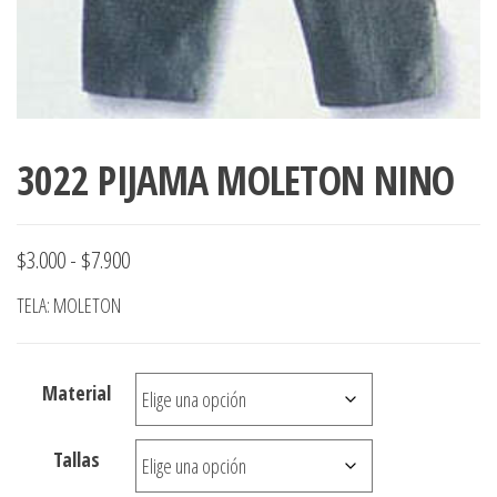
3022 PIJAMA MOLETON NINO
Rango
$
3.000
-
$
7.900
de
TELA: MOLETON
precios:
desde
Material
$3.000
hasta
Tallas
$7.900