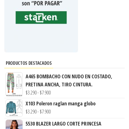
PRODUCTOS DESTACADOS
A465 BOMBACHO CON NUDO EN COSTADO,
PRETINA ANCHA, TIRO CINTURA.
Rango
$
3.290
-
$
7.900
de
X103 Poleron raglan manga globo
precios:
Rango
$
3.290
-
$
7.900
desde
de
5530 BLAZER LARGO CORTE PRINCESA
$3.290
precios: