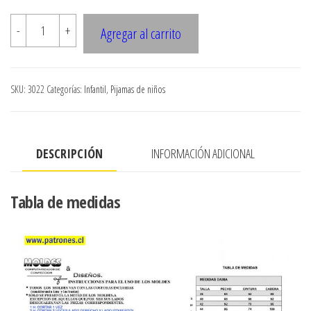
3022
-
+
Agregar al carrito
PIJAMA
MOLETON
NINO
SKU:
3022
Categorías:
Infantil
,
Pijamas de niños
cantidad
DESCRIPCIÓN
INFORMACIÓN ADICIONAL
Tabla de medidas