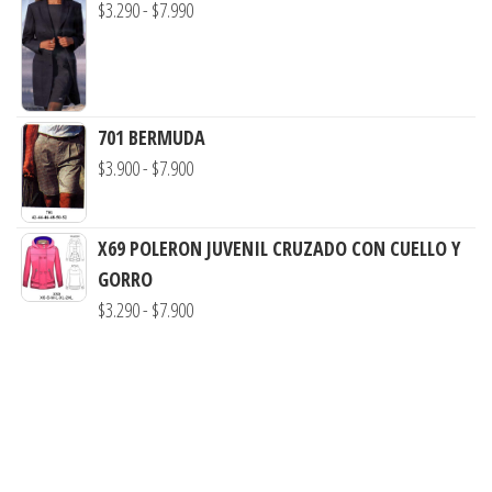
Rango
$
3.290
-
$
7.990
hasta
desde
de
$7.900
$3.290
precios:
hasta
desde
$7.900
$3.290
701 BERMUDA
hasta
Rango
$
3.900
-
$
7.900
$7.990
de
precios:
X69 POLERON JUVENIL CRUZADO CON CUELLO Y
desde
GORRO
$3.900
Rango
$
3.290
-
$
7.900
hasta
de
$7.900
precios:
desde
$3.290
hasta