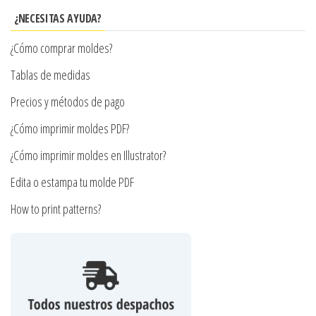
se
¿NECESITAS AYUDA?
pueden
¿Cómo comprar moldes?
elegir
en
Tablas de medidas
la
Precios y métodos de pago
página
¿Cómo imprimir moldes PDF?
de
producto
¿Cómo imprimir moldes en Illustrator?
Edita o estampa tu molde PDF
How to print patterns?