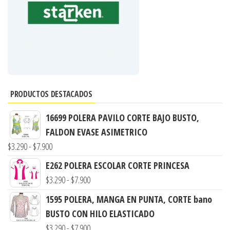
PRODUCTOS DESTACADOS
16699 POLERA PAVILO CORTE BAJO BUSTO,
FALDON EVASE ASIMETRICO
Rango
$
3.290
-
$
7.900
de
E262 POLERA ESCOLAR CORTE PRINCESA
precios:
Rango
$
3.290
-
$
7.900
desde
de
1595 POLERA, MANGA EN PUNTA, CORTE bano
$3.290
precios:
BUSTO CON HILO ELASTICADO
hasta
desde
Rango
$
3.290
-
$
7.900