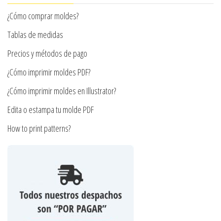
pueden
elegir
¿Cómo comprar moldes?
elegir
en
en
Tablas de medidas
la
la
página
Precios y métodos de pago
página
de
¿Cómo imprimir moldes PDF?
de
producto
producto
¿Cómo imprimir moldes en Illustrator?
Edita o estampa tu molde PDF
How to print patterns?