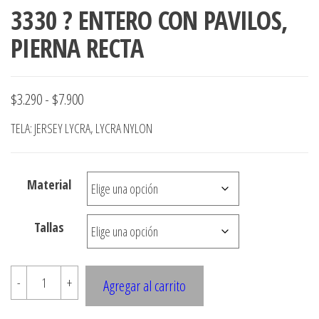
3330 ? ENTERO CON PAVILOS,
PIERNA RECTA
Rango
$
3.290
-
$
7.900
de
TELA: JERSEY LYCRA, LYCRA NYLON
precios:
desde
Material
$3.290
hasta
Tallas
$7.900
3330
-
+
Agregar al carrito
?
ENTERO