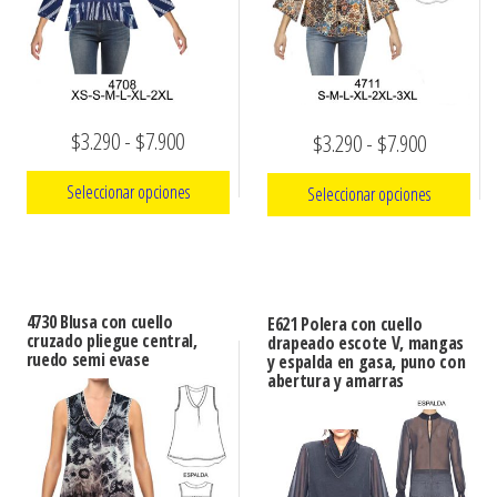
Rango
$
3.290
-
$
7.900
Rango
$
3.290
-
$
7.900
de
de
Seleccionar opciones
Seleccionar opciones
precios:
precios:
Este
desde
Este
desde
producto
producto
$3.290
$3.290
tiene
tiene
hasta
hasta
4730 Blusa con cuello
E621 Polera con cuello
múltiples
múltiples
cruzado pliegue central,
drapeado escote V, mangas
$7.900
$7.900
ruedo semi evase
y espalda en gasa, puno con
variantes.
variantes.
abertura y amarras
Las
Las
opciones
opciones
se
se
pueden
pueden