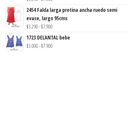
$7.900
$3.290
de
2454 Falda larga pretina ancha ruedo semi
hasta
precios:
evase, largo 95cms
$7.900
desde
Rango
$
3.290
-
$
7.900
$3.290
de
1723 DELANTAL bebe
hasta
precios:
Rango
$
3.000
-
$
7.900
$7.900
desde
de
$3.290
precios:
hasta
desde
$7.900
$3.000
hasta
$7.900