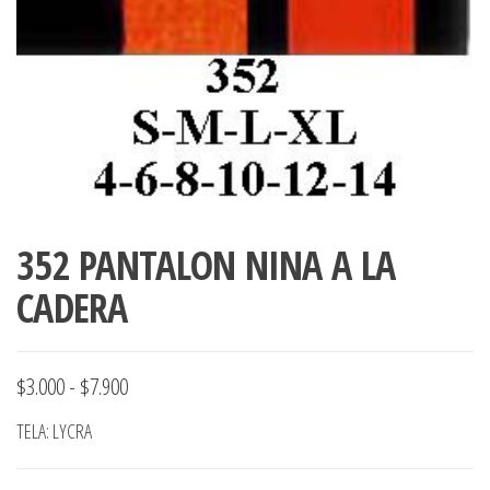
352 PANTALON NINA A LA
CADERA
Rango
$
3.000
-
$
7.900
de
TELA: LYCRA
precios: