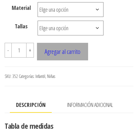
desde
Material
$3.000
hasta
Tallas
$7.900
352
-
+
Agregar al carrito
PANTALON
NINA
A
SKU:
352
Categorías:
Infantil
,
Niñas
LA
CADERA
cantidad
DESCRIPCIÓN
INFORMACIÓN ADICIONAL
Tabla de medidas