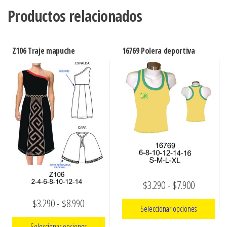
Productos relacionados
Z106 Traje mapuche
16769 Polera deportiva
Rango
$
3.290
-
$
7.900
de
Rango
$
3.290
-
$
8.990
Seleccionar opciones
precios:
de
Seleccionar opciones