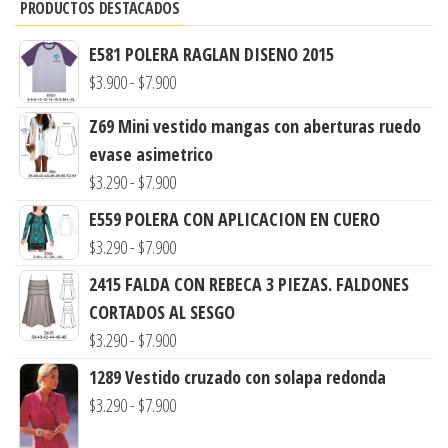
PRODUCTOS DESTACADOS
E581 POLERA RAGLAN DISENO 2015
Rango
$
3.900
-
$
7.900
de
Z69 Mini vestido mangas con aberturas ruedo
precios:
evase asimetrico
desde
Rango
$
3.290
-
$
7.900
$3.900
de
E559 POLERA CON APLICACION EN CUERO
hasta
precios:
Rango
$
3.290
-
$
7.900
$7.900
desde
de
2415 FALDA CON REBECA 3 PIEZAS. FALDONES
$3.290
precios:
CORTADOS AL SESGO
hasta
desde
Rango
$
3.290
-
$
7.900
$7.900
$3.290
de
1289 Vestido cruzado con solapa redonda
hasta
precios:
Rango
$
3.290
-
$
7.900
$7.900
desde
de