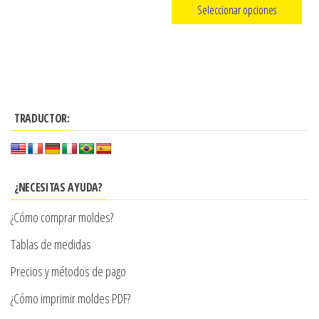
Seleccionar opciones
precios:
Este
desde
producto
$3.290
tiene
hasta
múltiples
$7.900
TRADUCTOR:
variantes.
Las
opciones
se
¿NECESITAS AYUDA?
pueden
¿Cómo comprar moldes?
elegir
en
Tablas de medidas
la
Precios y métodos de pago
página
¿Cómo imprimir moldes PDF?
de