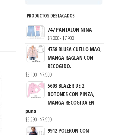
PRODUCTOS DESTACADOS
747 PANTALON NINA
Rango
$
3.000
-
$
7.900
de
4758 BLUSA CUELLO MAO,
precios:
MANGA RAGLAN CON
desde
RECOGIDO.
$3.000
Rango
$
3.100
-
$
7.900
hasta
de
5603 BLAZER DE 2
$7.900
precios:
BOTONES CON PINZA,
desde
MANGA RECOGIDA EN
$3.100
puno
hasta
Rango
$
3.290
-
$
7.990
$7.900
de
9912 POLERON CON