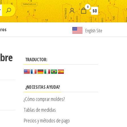
0
$0
tros
English Site
obre
TRADUCTOR:
¿NECESITAS AYUDA?
¿Cómo comprar moldes?
Tablas de medidas
Precios y métodos de pago