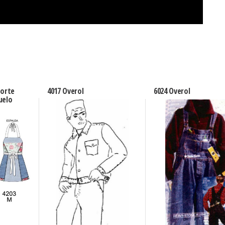
corte
4017 Overol
6024 Overol
uelo