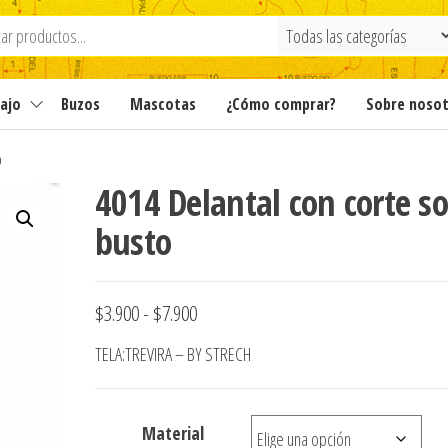
ajo
Buzos
Mascotas
¿Cómo comprar?
Sobre noso
o
4014 Delantal con corte s
busto
Rango
$
3.900
-
$
7.900
de
TELA:TREVIRA – BY STRECH
precios:
desde
Material
$3.900