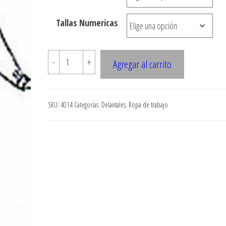
hasta
Tallas Numericas
$7.900
4014
-
+
Agregar al carrito
Delantal
con
corte
SKU:
4014
Categorías:
Delantales
,
Ropa de trabajo
sobre
busto
cantidad