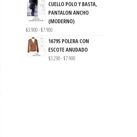
precios:
CUELLO POLO Y BASTA,
desde
PANTALON ANCHO
$3.290
(MODERNO)
hasta
Rango
$
3.900
-
$
7.900
$7.990
de
16795 POLERA CON
precios:
ESCOTE ANUDADO
desde
Rango
$
3.290
-
$
7.900
$3.900
de
hasta
precios:
$7.900
desde
$3.290
hasta
$7.900