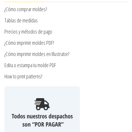
pueden
¿Cómo comprar moldes?
elegir
en
Tablas de medidas
la
Precios y métodos de pago
página
¿Cómo imprimir moldes PDF?
de
producto
¿Cómo imprimir moldes en Illustrator?
Edita o estampa tu molde PDF
How to print patterns?