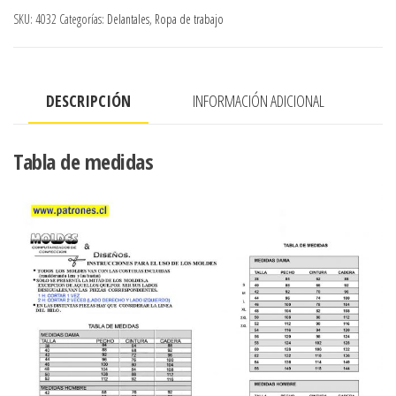
parvulo
SKU:
4032
Categorías:
Delantales
,
Ropa de trabajo
asimetrico
con
cierre
DESCRIPCIÓN
INFORMACIÓN ADICIONAL
(copia)
cantidad
Tabla de medidas