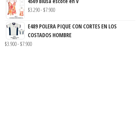
4569 Blusa escote en V
precios:
hasta
Rango
$
3.290
-
$
7.900
desde
$7.900
de
$3.290
E489 POLERA PIQUE CON CORTES EN LOS
precios:
hasta
COSTADOS HOMBRE
desde
$7.900
Rango
$
3.900
-
$
7.900
$3.290
de
hasta
precios:
$7.900
desde
$3.900
hasta
$7.900