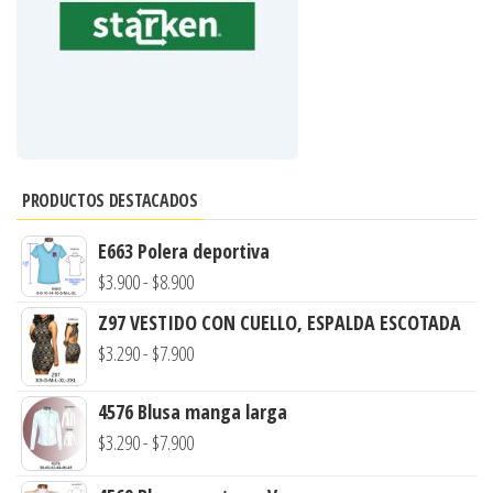
PRODUCTOS DESTACADOS
E663 Polera deportiva
Rango
$
3.900
-
$
8.900
de
Z97 VESTIDO CON CUELLO, ESPALDA ESCOTADA
precios:
Rango
$
3.290
-
$
7.900
desde
de
$3.900
4576 Blusa manga larga
precios:
hasta
Rango
$
3.290
-
$
7.900
desde
$8.900
de
$3.290