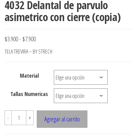
4032 Delantal de parvulo
asimetrico con cierre (copia)
Rango
$
3.900
-
$
7.900
de
TELA:TREVIRA – BY STRECH
precios:
desde
Material
$3.900
hasta
Tallas Numericas
$7.900
4032
-
+
Agregar al carrito
Delantal
de