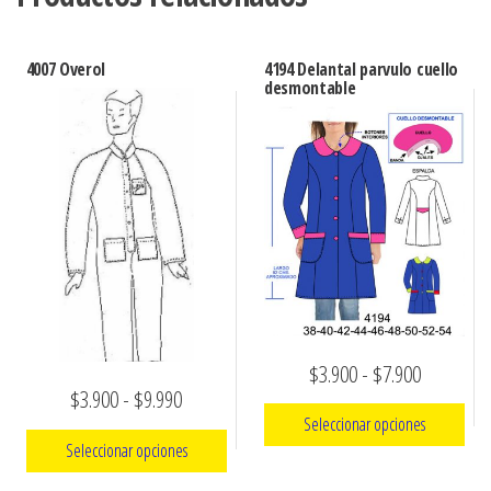
4007 Overol
4194 Delantal parvulo cuello
desmontable
Rango
$
3.900
-
$
7.900
Rango
$
3.900
-
$
9.990
de
Seleccionar opciones
de
precios:
Seleccionar opciones
precios:
Este
desde