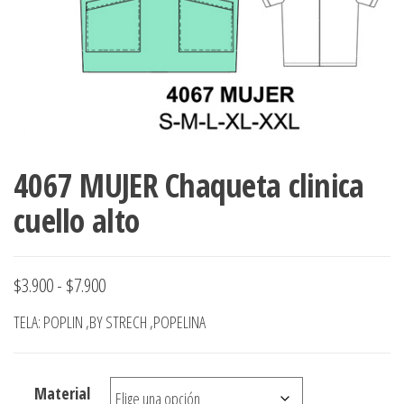
ropa,
accumark , Mol
Graduaciones,
pdf , Moldes A
Ploteo y
Gerber , Santia
Digitalización
accumark,
,www.patrones
Moldes en
pdf, Moldes
Accumark
Gerber,
4067 MUJER Chaqueta clinica
Santiago-
Chile.
cuello alto
Rango
$
3.900
-
$
7.900
de
TELA: POPLIN ,BY STRECH ,POPELINA
precios:
desde
Material
$3.900