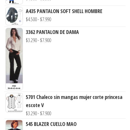
de
A435 PANTALON SOFT SHELL HOMBRE
precios:
Rango
$
4.500
-
$
7.990
desde
de
$4.900
3362 PANTALON DE DAMA
precios:
hasta
Rango
$
3.290
-
$
7.900
desde
$8.900
de
$4.500
precios:
hasta
desde
$7.990
$3.290
hasta
$7.900
5701 Chaleco sin mangas mujer corte princesa
escote V
Rango
$
3.290
-
$
7.900
de
545 BLAZER CUELLO MAO
precios: