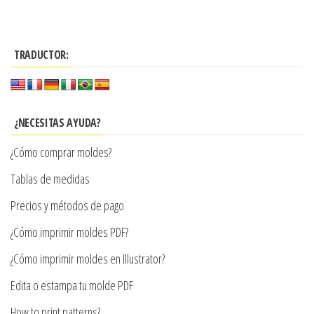
producto
$3.900
tiene
hasta
múltiples
$7.900
TRADUCTOR:
variantes.
Las
opciones
se
¿NECESITAS AYUDA?
pueden
¿Cómo comprar moldes?
elegir
en
Tablas de medidas
la
Precios y métodos de pago
página
¿Cómo imprimir moldes PDF?
de
producto
¿Cómo imprimir moldes en Illustrator?
Edita o estampa tu molde PDF
How to print patterns?