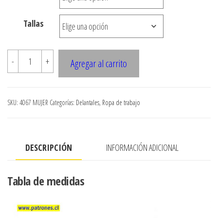
hasta
Tallas
$7.900
4067
-
+
Agregar al carrito
MUJER
Chaqueta
clinica
SKU:
4067 MUJER
Categorías:
Delantales
,
Ropa de trabajo
cuello
alto
cantidad
DESCRIPCIÓN
INFORMACIÓN ADICIONAL
Tabla de medidas