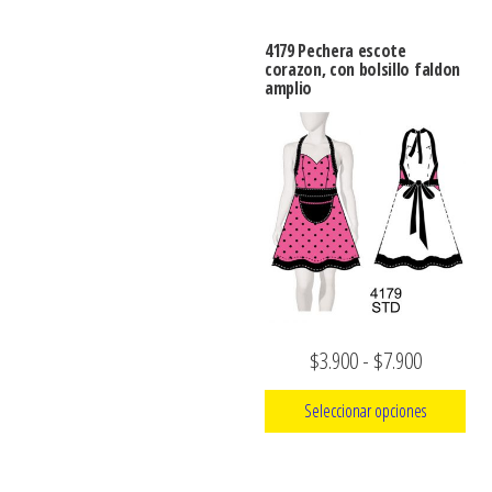
producto
$3.900
tiene
hasta
4179 Pechera escote
múltiples
corazon, con bolsillo faldon
$7.900
amplio
variantes.
Las
opciones
se
pueden
elegir
en
la
página
Rango
$
3.900
-
$
7.900
de
de
producto
Seleccionar opciones
precios:
Este
desde