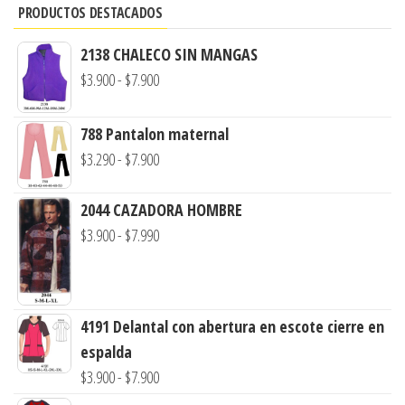
PRODUCTOS DESTACADOS
2138 CHALECO SIN MANGAS
Rango
$
3.900
-
$
7.900
de
precios:
788 Pantalon maternal
desde
Rango
$
3.290
-
$
7.900
$3.900
de
hasta
precios:
2044 CAZADORA HOMBRE
$7.900
Rango
desde
$
3.900
-
$
7.990
de
$3.290
precios:
hasta
desde
$7.900
4191 Delantal con abertura en escote cierre en
$3.900
espalda
hasta
Rango
$
3.900
-
$
7.900
$7.990
de