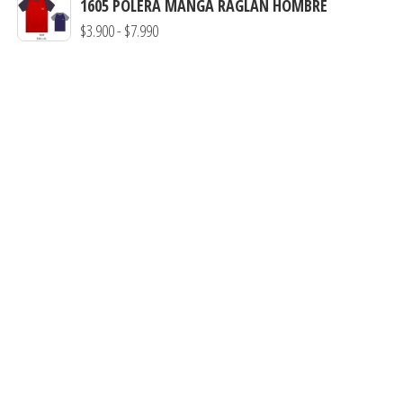
1605 POLERA MANGA RAGLAN HOMBRE
precios:
Rango
$
3.900
-
$
7.990
desde
de
$3.900
precios:
hasta
desde
$7.900
$3.900
hasta
$7.990