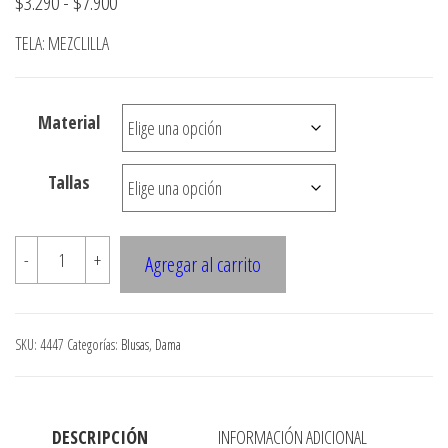
Rango
$
3.290
-
$
7.900
de
TELA: MEZCLILLA
precios:
desde
Material
$3.290
hasta
Tallas
$7.900
4447
-
+
Agregar al carrito
BLUSA
SEMI
ENTALLADA
SKU:
4447
Categorías:
Blusas
,
Dama
cantidad
DESCRIPCIÓN
INFORMACIÓN ADICIONAL