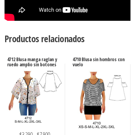
Productos relacionados
4712 Blusa manga raglan y
4710 Blusa sin hombros con
ruedo amplio sin botones
vuelo
Rango
$
3.290
-
$
7.900