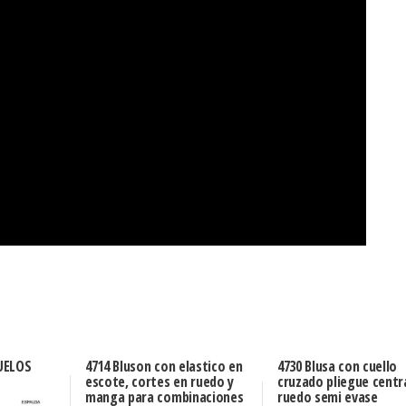
UELOS
4714 Bluson con elastico en
4730 Blusa con cuello
escote, cortes en ruedo y
cruzado pliegue centra
manga para combinaciones
ruedo semi evase