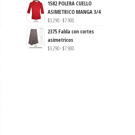
desde
1582 POLERA CUELLO
$3.000
ASIMETRICO MANGA 3/4
hasta
Rango
$
3.290
-
$
7.900
$7.900
de
2375 Falda con cortes
precios:
asimetricos
desde
Rango
$
3.290
-
$
7.900
$3.290
de
hasta
precios:
$7.900
desde
$3.290
hasta
$7.900