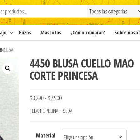
ajo
Buzos
Mascotas
¿Cómo comprar?
Sobre noso
INCESA
4450 BLUSA CUELLO MAO
CORTE PRINCESA
Rango
$
3.290
-
$
7.900
de
TELA: POPELINA – SEDA
precios:
desde
Material
$3.290