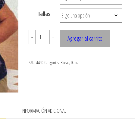
hasta
Tallas
$7.900
4450
-
+
Agregar al carrito
BLUSA
CUELLO
MAO
SKU:
4450
Categorías:
Blusas
,
Dama
CORTE
PRINCESA
cantidad
N
INFORMACIÓN ADICIONAL