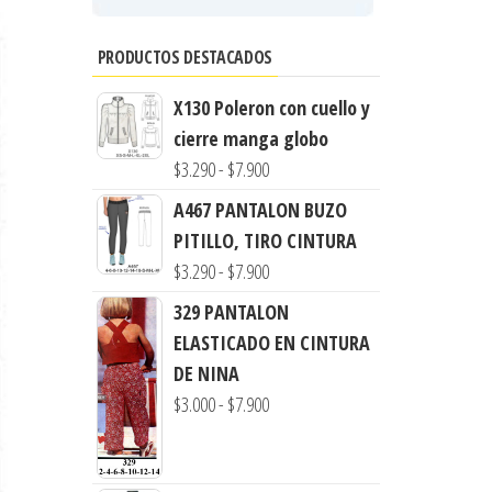
PRODUCTOS DESTACADOS
X130 Poleron con cuello y
cierre manga globo
Rango
$
3.290
-
$
7.900
de
A467 PANTALON BUZO
precios:
PITILLO, TIRO CINTURA
desde
Rango
$
3.290
-
$
7.900
$3.290
de
329 PANTALON
hasta
precios:
ELASTICADO EN CINTURA
$7.900
desde
DE NINA
$3.290
Rango
$
3.000
-
$
7.900
hasta
de
$7.900
precios: