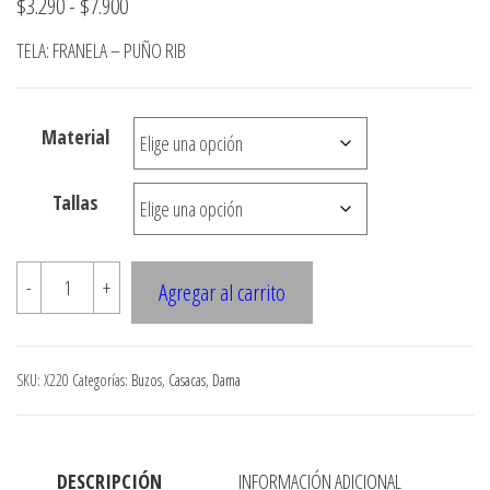
Rango
$
3.290
-
$
7.900
de
TELA: FRANELA – PUÑO RIB
precios:
desde
Material
$3.290
hasta
Tallas
$7.900
X220
-
+
Agregar al carrito
POLERON
LARGO
OVERSIZE,
SKU:
X220
Categorías:
Buzos
,
Casacas
,
Dama
CON
CIERRE,
GORRO
DESCRIPCIÓN
INFORMACIÓN ADICIONAL
Y