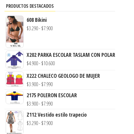
PRODUCTOS DESTACADOS
608 Bikini
Rango
$
3.290
-
$
7.900
de
precios:
desde
X202 PARKA ESCOLAR TASLAM CON POLAR
$3.290
Rango
$
4.900
-
$
10.600
hasta
de
X222 CHALECO GEOLOGO DE MUJER
$7.900
precios:
Rango
$
3.900
-
$
7.990
desde
de
2175 POLERON ESCOLAR
$4.900
precios:
Rango
$
3.900
-
$
7.990
hasta
desde
de
$10.600
Z112 Vestido estilo trapecio
$3.900
precios:
Rango
$
3.290
-
$
7.900
hasta
desde
de