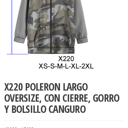
ropa,
accumark , Mol
Graduaciones,
pdf , Moldes A
Ploteo y
Gerber , Santia
Digitalización
accumark,
,www.patrones
Moldes en
pdf, Moldes
Accumark
Gerber,
Santiago-
Chile.
X220 POLERON LARGO
OVERSIZE, CON CIERRE, GORRO
Y BOLSILLO CANGURO