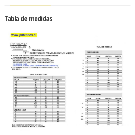
BOLSILLO
CANGURO
Tabla de medidas
cantidad