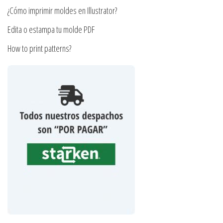
producto
producto
¿Cómo imprimir moldes en Illustrator?
Edita o estampa tu molde PDF
How to print patterns?