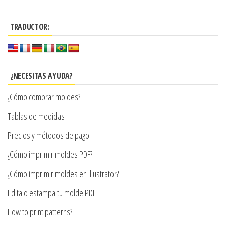
tiene
hasta
múltiples
$8.990
TRADUCTOR:
variantes.
Las
opciones
se
¿NECESITAS AYUDA?
pueden
¿Cómo comprar moldes?
elegir
en
Tablas de medidas
la
Precios y métodos de pago
página
¿Cómo imprimir moldes PDF?
de
producto
¿Cómo imprimir moldes en Illustrator?
Edita o estampa tu molde PDF
How to print patterns?