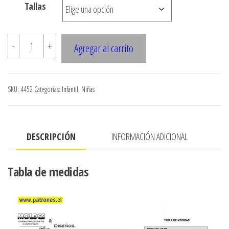
Tallas
$7.900
4452
-
+
Agregar al carrito
BLUSA
NINA
CUELLO
SKU:
4452
Categorías:
Infantil
,
Niñas
SPORT
SIN
MANGAS
DESCRIPCIÓN
INFORMACIÓN ADICIONAL
cantidad
Tabla de medidas