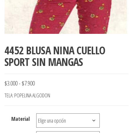
4452 BLUSA NINA CUELLO
SPORT SIN MANGAS
Rango
$
3.000
-
$
7.900
de
TELA: POPELINA ALGODON
precios:
desde
Material
$3.000
hasta