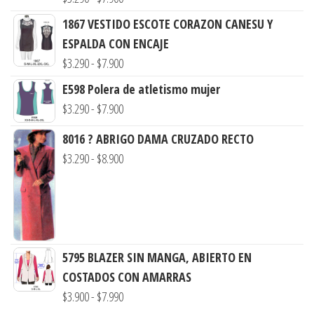
de
1867 VESTIDO ESCOTE CORAZON CANESU Y
precios:
ESPALDA CON ENCAJE
desde
Rango
$
3.290
-
$
7.900
$3.290
de
E598 Polera de atletismo mujer
hasta
precios:
Rango
$
3.290
-
$
7.900
$7.900
desde
de
8016 ? ABRIGO DAMA CRUZADO RECTO
$3.290
precios:
Rango
$
3.290
-
$
8.900
hasta
desde
de
$7.900
$3.290
precios:
hasta
desde
$7.900
$3.290
hasta
5795 BLAZER SIN MANGA, ABIERTO EN
$8.900
COSTADOS CON AMARRAS
Rango
$
3.900
-
$
7.990