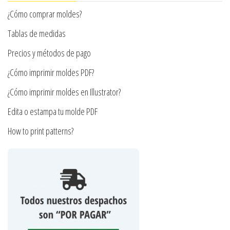
pueden
¿Cómo comprar moldes?
elegir
en
Tablas de medidas
la
Precios y métodos de pago
página
¿Cómo imprimir moldes PDF?
de
producto
¿Cómo imprimir moldes en Illustrator?
Edita o estampa tu molde PDF
How to print patterns?