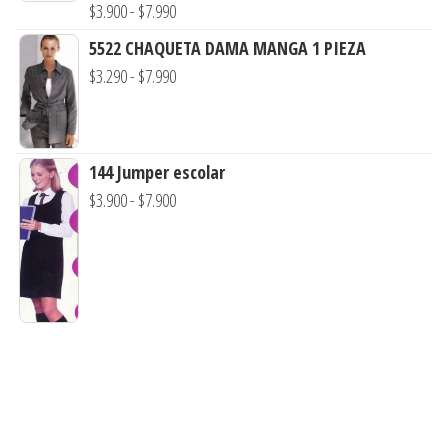
$3.900
Rango
$
3.900
-
$
7.990
hasta
de
5522 CHAQUETA DAMA MANGA 1 PIEZA
$7.990
precios:
Rango
$
3.290
-
$
7.990
desde
de
$3.900
precios:
hasta
desde
144 Jumper escolar
$7.990
$3.290
Rango
$
3.900
-
$
7.900
hasta
de
$7.990
precios:
desde
$3.900
hasta
$7.900