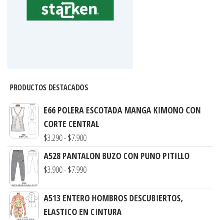
PRODUCTOS DESTACADOS
E66 POLERA ESCOTADA MANGA KIMONO CON
CORTE CENTRAL
Rango
$
3.290
-
$
7.900
de
A528 PANTALON BUZO CON PUNO PITILLO
precios:
Rango
$
3.900
-
$
7.990
desde
de
$3.290
precios:
A513 ENTERO HOMBROS DESCUBIERTOS,
hasta
desde
ELASTICO EN CINTURA
$7.900