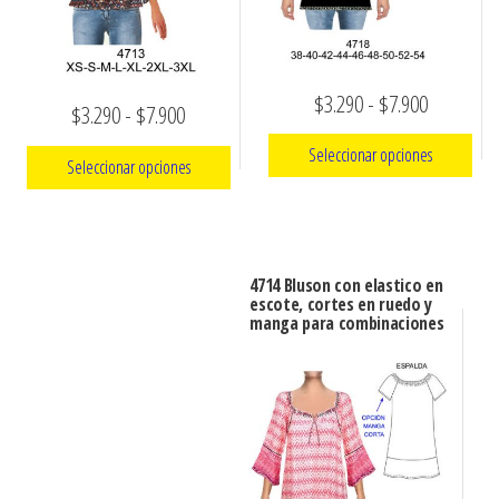
Rango
$
3.290
-
$
7.900
Rango
$
3.290
-
$
7.900
de
de
Seleccionar opciones
Seleccionar opciones
precios:
precios:
Este
desde
Este
desde
producto
$3.290
producto
$3.290
tiene
tiene
hasta
4714 Bluson con elastico en
hasta
múltiples
escote, cortes en ruedo y
múltiples
$7.900
manga para combinaciones
$7.900
variantes.
variantes.
Las
Las
opciones
opciones
se
se
pueden
pueden
elegir