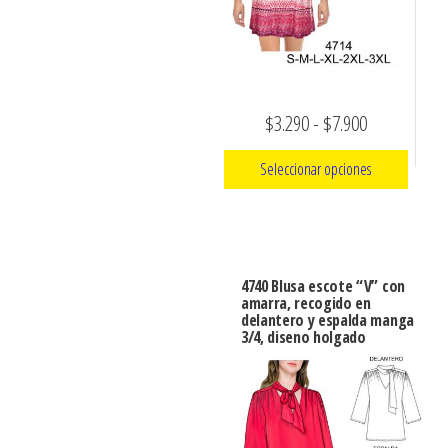
elegir
en
en
la
la
página
página
de
de
Rango
$
3.290
-
$
7.900
producto
producto
de
Seleccionar opciones
precios:
Este
desde
producto
$3.290
tiene
hasta
4740 Blusa escote “V” con
múltiples
amarra, recogido en
$7.900
delantero y espalda manga
variantes.
3/4, diseno holgado
Las
opciones
se
pueden