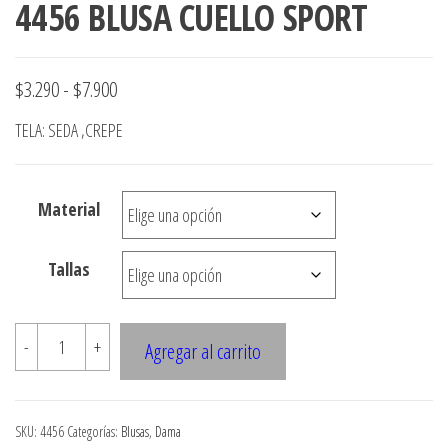
4456 BLUSA CUELLO SPORT
Rango
$
3.290
-
$
7.900
de
TELA: SEDA ,CREPE
precios:
desde
Material
$3.290
hasta
Tallas
$7.900
4456
-
+
Agregar al carrito
BLUSA
CUELLO
SPORT
SKU:
4456
Categorías:
Blusas
,
Dama
cantidad