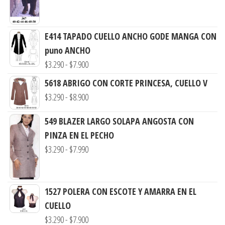
desde
$3.290
E414 TAPADO CUELLO ANCHO GODE MANGA CON
hasta
puno ANCHO
$7.900
Rango
$
3.290
-
$
7.900
de
5618 ABRIGO CON CORTE PRINCESA, CUELLO V
precios:
Rango
$
3.290
-
$
8.900
desde
de
$3.290
549 BLAZER LARGO SOLAPA ANGOSTA CON
precios:
hasta
PINZA EN EL PECHO
desde
$7.900
Rango
$
3.290
-
$
7.990
$3.290
de
hasta
precios:
$8.900
desde
1527 POLERA CON ESCOTE Y AMARRA EN EL
$3.290
CUELLO
Rango
hasta
$
3.290
-
$
7.900