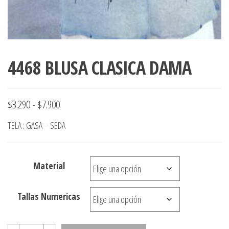
4468 BLUSA CLASICA DAMA
Rango
$
3.290
-
$
7.900
de
TELA : GASA – SEDA
precios:
desde
Material
$3.290
hasta
Tallas Numericas
$7.900