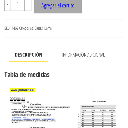
4468
-
+
Agregar al carrito
BLUSA
CLASICA
DAMA
SKU:
4468
Categorías:
Blusas
,
Dama
cantidad
DESCRIPCIÓN
INFORMACIÓN ADICIONAL
Tabla de medidas