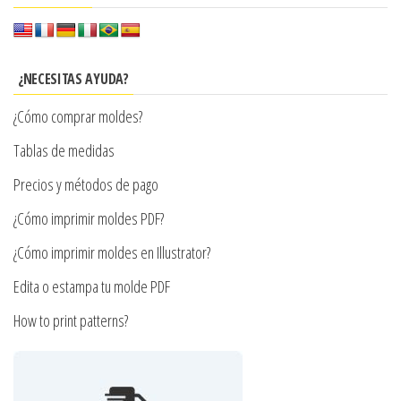
Las
opciones
se
¿NECESITAS AYUDA?
pueden
¿Cómo comprar moldes?
elegir
en
Tablas de medidas
la
Precios y métodos de pago
página
¿Cómo imprimir moldes PDF?
de
producto
¿Cómo imprimir moldes en Illustrator?
Edita o estampa tu molde PDF
How to print patterns?