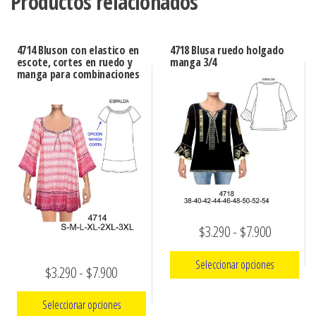
Productos relacionados
4714 Bluson con elastico en
4718 Blusa ruedo holgado
escote, cortes en ruedo y
manga 3/4
manga para combinaciones
Rango
$
3.290
-
$
7.900
de
Seleccionar opciones
Rango
$
3.290
-
$
7.900
precios:
de
Este
desde
Seleccionar opciones