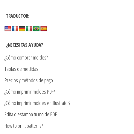
tiene
hasta
múltiples
$7.900
TRADUCTOR:
variantes.
Las
opciones
se
¿NECESITAS AYUDA?
pueden
¿Cómo comprar moldes?
elegir
en
Tablas de medidas
la
Precios y métodos de pago
página
¿Cómo imprimir moldes PDF?
de
producto
¿Cómo imprimir moldes en Illustrator?
Edita o estampa tu molde PDF
How to print patterns?