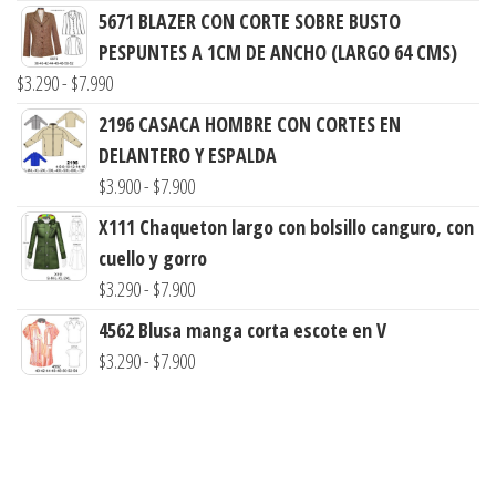
5671 BLAZER CON CORTE SOBRE BUSTO
precios:
PESPUNTES A 1CM DE ANCHO (LARGO 64 CMS)
desde
Rango
$
3.290
-
$
7.990
$3.900
de
hasta
2196 CASACA HOMBRE CON CORTES EN
precios:
$7.900
DELANTERO Y ESPALDA
desde
Rango
$
3.900
-
$
7.900
$3.290
de
X111 Chaqueton largo con bolsillo canguro, con
hasta
precios:
cuello y gorro
$7.990
desde
Rango
$
3.290
-
$
7.900
$3.900
de
4562 Blusa manga corta escote en V
hasta
precios:
Rango
$
3.290
-
$
7.900
$7.900
desde
de
$3.290
precios:
hasta
desde
$7.900
$3.290