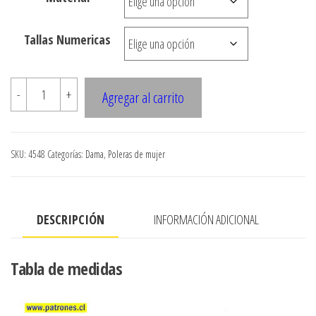
desde
$3.290
Tallas Numericas
hasta
$7.900
4548
-
+
Agregar al carrito
Peto
strapless
cantidad
SKU:
4548
Categorías:
Dama
,
Poleras de mujer
DESCRIPCIÓN
INFORMACIÓN ADICIONAL
Tabla de medidas