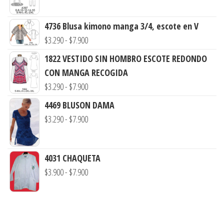
precios:
4736 Blusa kimono manga 3/4, escote en V
desde
Rango
$
3.290
-
$
7.900
$3.290
de
hasta
1822 VESTIDO SIN HOMBRO ESCOTE REDONDO
precios:
$7.900
CON MANGA RECOGIDA
desde
Rango
$
3.290
-
$
7.900
$3.290
de
4469 BLUSON DAMA
hasta
precios:
Rango
$
3.290
-
$
7.900
$7.900
desde
de
$3.290
precios:
hasta
4031 CHAQUETA
desde
$7.900
Rango
$
3.900
-
$
7.900
$3.290
de
hasta
precios:
$7.900
desde