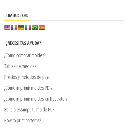
tiene
hasta
múltiples
$7.900
TRADUCTOR:
variantes.
Las
opciones
se
¿NECESITAS AYUDA?
pueden
¿Cómo comprar moldes?
elegir
en
Tablas de medidas
la
Precios y métodos de pago
página
¿Cómo imprimir moldes PDF?
de
producto
¿Cómo imprimir moldes en Illustrator?
Edita o estampa tu molde PDF
How to print patterns?