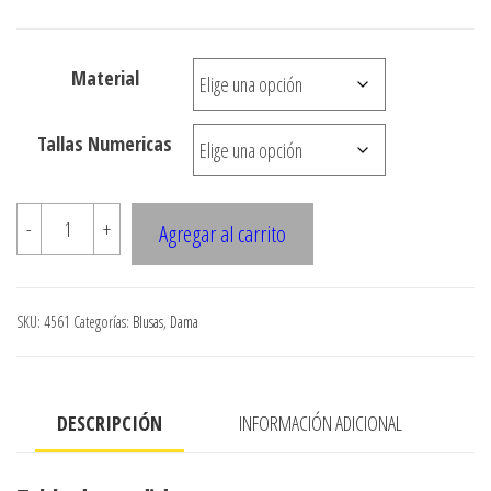
de
precios:
Material
desde
$3.290
Tallas Numericas
hasta
$7.900
4561
-
+
Agregar al carrito
Blusa
con
drapeado
SKU:
4561
Categorías:
Blusas
,
Dama
cantidad
DESCRIPCIÓN
INFORMACIÓN ADICIONAL