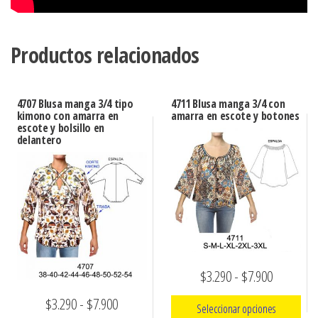
Productos relacionados
4707 Blusa manga 3/4 tipo
4711 Blusa manga 3/4 con
kimono con amarra en
amarra en escote y botones
escote y bolsillo en
delantero
Rango
$
3.290
-
$
7.900
de
Rango
$
3.290
-
$
7.900
Seleccionar opciones