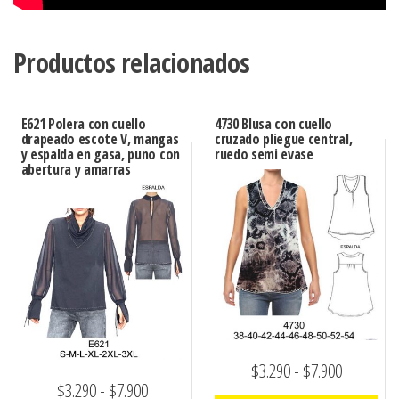
Productos relacionados
E621 Polera con cuello
4730 Blusa con cuello
drapeado escote V, mangas
cruzado pliegue central,
y espalda en gasa, puno con
ruedo semi evase
abertura y amarras
Rango
$
3.290
-
$
7.900
Rango
$
3.290
-
$
7.900
de