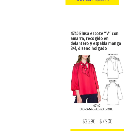
de
producto
precios:
producto
Este
desde
producto
$3.290
tiene
hasta
4740 Blusa escote “V” con
múltiples
amarra, recogido en
$7.900
delantero y espalda manga
variantes.
3/4, diseno holgado
Las
opciones
se
pueden
elegir
en
la
página
de
Rango
$
3.290
-
$
7.900
producto
de