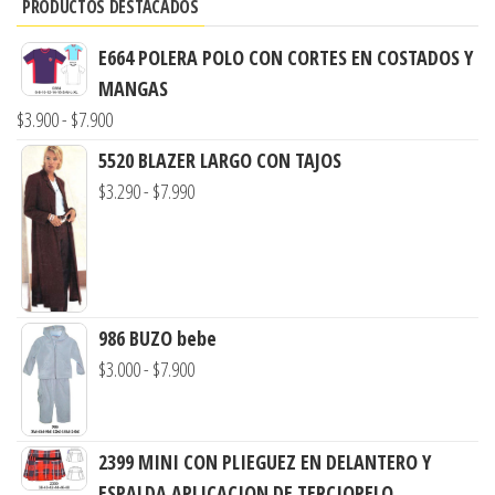
PRODUCTOS DESTACADOS
E664 POLERA POLO CON CORTES EN COSTADOS Y
MANGAS
Rango
$
3.900
-
$
7.900
de
5520 BLAZER LARGO CON TAJOS
precios:
Rango
$
3.290
-
$
7.990
desde
de
$3.900
precios:
hasta
desde
$7.900
$3.290
986 BUZO bebe
hasta
Rango
$
3.000
-
$
7.900
$7.990
de
precios:
desde
2399 MINI CON PLIEGUEZ EN DELANTERO Y
$3.000
ESPALDA APLICACION DE TERCIOPELO