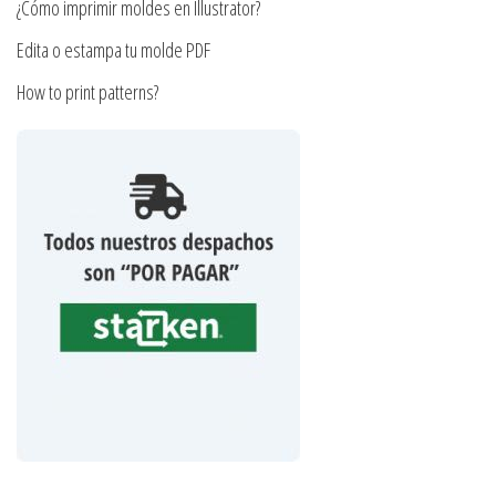
producto
¿Cómo imprimir moldes en Illustrator?
Edita o estampa tu molde PDF
How to print patterns?