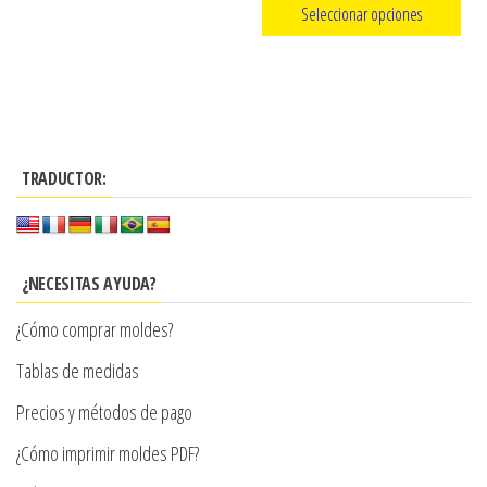
Seleccionar opciones
precios:
Este
desde
producto
$3.290
tiene
hasta
múltiples
$7.900
TRADUCTOR:
variantes.
Las
opciones
se
¿NECESITAS AYUDA?
pueden
¿Cómo comprar moldes?
elegir
en
Tablas de medidas
la
Precios y métodos de pago
página
¿Cómo imprimir moldes PDF?
de