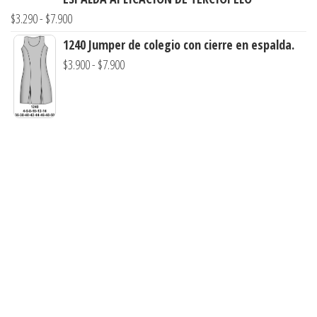
hasta
Rango
$
3.290
-
$
7.900
$7.900
de
1240 Jumper de colegio con cierre en espalda.
precios:
Rango
$
3.900
-
$
7.900
desde
de
$3.290
precios:
hasta
desde
$7.900
$3.900
hasta
$7.900