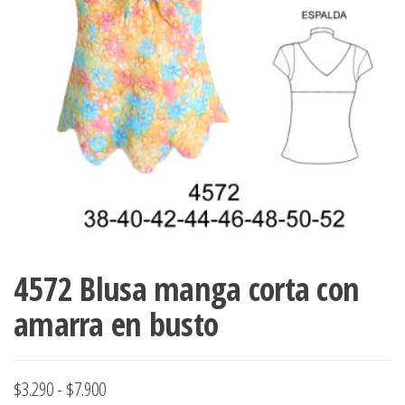
ropa,
accumark , Mol
Graduaciones,
pdf , Moldes A
Ploteo y
Gerber , Santia
Digitalización
accumark,
,www.patrones
Moldes en
pdf, Moldes
Accumark
Gerber,
Santiago-
Chile.
4572 Blusa manga corta con
amarra en busto
Rango
$
3.290
-
$
7.900