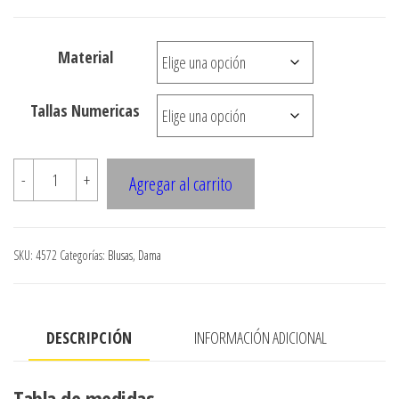
de
precios:
Material
desde
$3.290
Tallas Numericas
hasta
$7.900
4572
-
+
Agregar al carrito
Blusa
manga
corta
SKU:
4572
Categorías:
Blusas
,
Dama
con
amarra
en
DESCRIPCIÓN
INFORMACIÓN ADICIONAL
busto
cantidad
Tabla de medidas