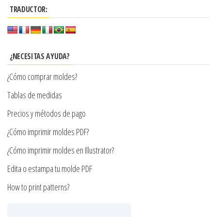
$7.900
TRADUCTOR:
Las
variantes.
opciones
Las
se
opciones
pueden
se
¿NECESITAS AYUDA?
elegir
pueden
¿Cómo comprar moldes?
en
elegir
la
en
Tablas de medidas
página
la
Precios y métodos de pago
de
página
¿Cómo imprimir moldes PDF?
producto
de
producto
¿Cómo imprimir moldes en Illustrator?
Edita o estampa tu molde PDF
How to print patterns?