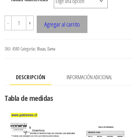
hasta
$7.900
4580
-
+
Agregar al carrito
Blusa
manga
larga
SKU:
4580
Categorías:
Blusas
,
Dama
cantidad
DESCRIPCIÓN
INFORMACIÓN ADICIONAL
Tabla de medidas