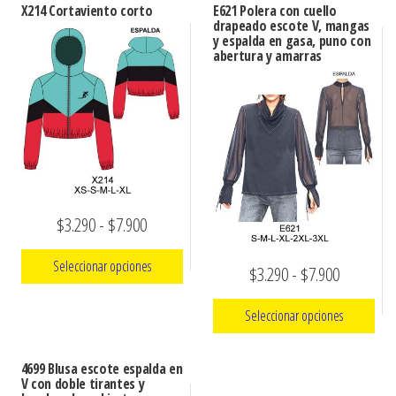
X214 Cortaviento corto
E621 Polera con cuello
drapeado escote V, mangas
y espalda en gasa, puno con
abertura y amarras
Rango
$
3.290
-
$
7.900
de
Seleccionar opciones
Rango
$
3.290
-
$
7.900
precios:
de
Este
desde
Seleccionar opciones
precios:
producto
$3.290
tiene
Este
desde
hasta
4699 Blusa escote espalda en
múltiples
producto
V con doble tirantes y
$3.290