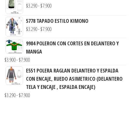
Rango
desde
$
3.290
-
$
7.900
de
$3.290
5778 TAPADO ESTILO KIMONO
precios:
hasta
Rango
$
3.290
-
$
7.900
desde
$7.900
de
$3.290
9984 POLERON CON CORTES EN DELANTERO Y
precios:
hasta
MANGA
desde
$7.900
Rango
$
3.900
-
$
7.900
$3.290
de
hasta
E551 POLERA RAGLAN DELANTERO Y ESPALDA
precios:
$7.900
CON ENCAJE, RUEDO ASIMETRICO (DELANTERO
desde
TELA Y ENCAJE , ESPALDA ENCAJE)
$3.900
Rango
$
3.290
-
$
7.900
hasta
de
$7.900
precios:
desde
$3.290