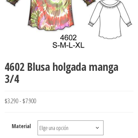
ropa,
accumark , Mol
Graduaciones,
pdf , Moldes A
Ploteo y
Gerber , Santia
Digitalización
accumark,
,www.patrones
Moldes en
pdf, Moldes
Accumark
Gerber,
4602 Blusa holgada manga
Santiago-
Chile.
3/4
Rango
$
3.290
-
$
7.900
de
precios:
Material
desde