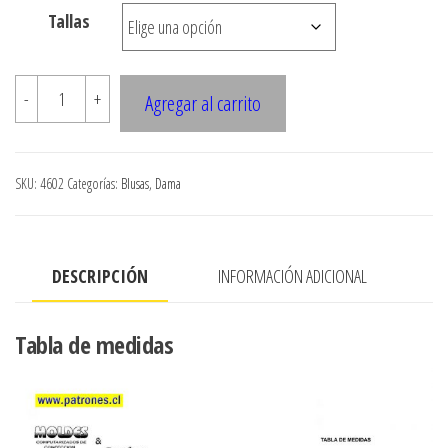
$3.290
Tallas
hasta
$7.900
4602
-
+
Agregar al carrito
Blusa
holgada
manga
SKU:
4602
Categorías:
Blusas
,
Dama
3/4
cantidad
DESCRIPCIÓN
INFORMACIÓN ADICIONAL
Tabla de medidas