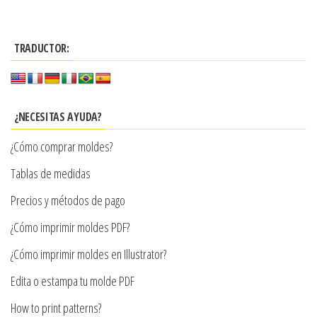
$3.290
múltiples
tiene
$7.900
hasta
variantes.
múltiples
Las
$7.900
TRADUCTOR:
variantes.
opciones
Las
se
opciones
pueden
se
¿NECESITAS AYUDA?
elegir
pueden
en
¿Cómo comprar moldes?
elegir
la
en
Tablas de medidas
página
la
Precios y métodos de pago
de
página
producto
¿Cómo imprimir moldes PDF?
de
producto
¿Cómo imprimir moldes en Illustrator?
Edita o estampa tu molde PDF
How to print patterns?