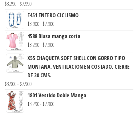
Rango
$
3.290
-
$
7.990
de
E451 ENTERO CICLISMO
precios:
Rango
$
3.900
-
$
7.900
desde
de
4588 Blusa manga corta
$3.290
precios:
Rango
$
3.290
-
$
7.900
hasta
desde
de
$7.990
$3.900
X55 CHAQUETA SOFT SHELL CON GORRO TIPO
precios:
hasta
MONTANA. VENTILACION EN COSTADO, CIERRE
desde
$7.900
DE 30 CMS.
$3.290
Rango
$
3.900
-
$
7.900
hasta
de
1801 Vestido Doble Manga
$7.900
precios:
Rango
$
3.290
-
$
7.900
desde
de
$3.900
precios:
hasta
desde
$7.900
$3.290