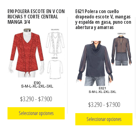
E90 POLERA ESCOTE EN V CON
E621 Polera con cuello
RUCHAS Y CORTE CENTRAL
drapeado escote V, mangas
MANGA 3/4
y espalda en gasa, puno con
abertura y amarras
Rango
$
3.290
-
$
7.900
Rango
$
3.290
-
$
7.900
de
Seleccionar opciones
de
precios:
Seleccionar opciones
precios:
Este
desde
Este
desde
producto
$3.290