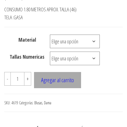
de
CONSUMO 1.80 METROS APROX. TALLA (46)
precios:
TELA :GASA
desde
$3.290
Material
hasta
$7.900
Tallas Numericas
4619
-
+
Agregar al carrito
tapado
gasa
manga
SKU:
4619
Categorías:
Blusas
,
Dama
3/4
cantidad