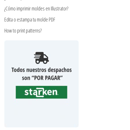
producto
producto
¿Cómo imprimir moldes en Illustrator?
Edita o estampa tu molde PDF
How to print patterns?