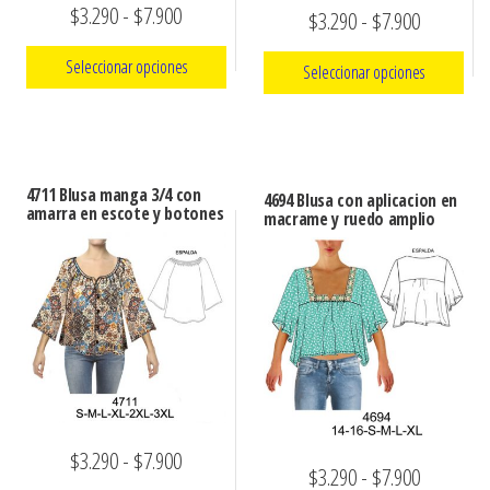
Rango
$
3.290
-
$
7.900
Rango
$
3.290
-
$
7.900
de
de
Seleccionar opciones
Seleccionar opciones
precios:
precios:
Este
desde
Este
desde
producto
producto
$3.290
$3.290
tiene
tiene
hasta
4711 Blusa manga 3/4 con
hasta
4694 Blusa con aplicacion en
múltiples
amarra en escote y botones
múltiples
macrame y ruedo amplio
$7.900
$7.900
variantes.
variantes.
Las
Las
opciones
opciones
se
se
pueden
pueden
elegir
elegir
en
en
la
Rango
$
3.290
-
$
7.900
la
Rango
$
3.290
-
$
7.900
página