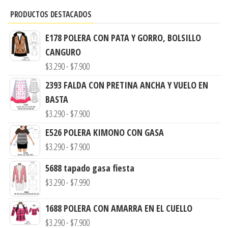
PRODUCTOS DESTACADOS
E178 POLERA CON PATA Y GORRO, BOLSILLO
CANGURO
Rango
$
3.290
-
$
7.900
de
2393 FALDA CON PRETINA ANCHA Y VUELO EN
precios:
BASTA
desde
Rango
$
3.290
-
$
7.900
$3.290
de
E526 POLERA KIMONO CON GASA
hasta
precios:
Rango
$
3.290
-
$
7.900
$7.900
desde
de
5688 tapado gasa fiesta
$3.290
precios:
Rango
$
3.290
-
$
7.990
hasta
desde
de
$7.900
$3.290
1688 POLERA CON AMARRA EN EL CUELLO
precios:
hasta
Rango
$
3.290
-
$
7.900
desde