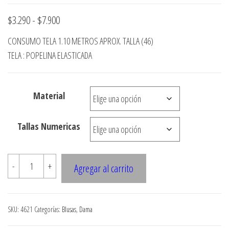
Rango
$
3.290
-
$
7.900
de
CONSUMO TELA 1.10 METROS APROX. TALLA (46)
precios:
TELA : POPELINA ELASTICADA
desde
$3.290
Material
hasta
$7.900
Tallas Numericas
4621
-
+
Agregar al carrito
Blusa
cruzada,
escote
SKU:
4621
Categorías:
Blusas
,
Dama
V