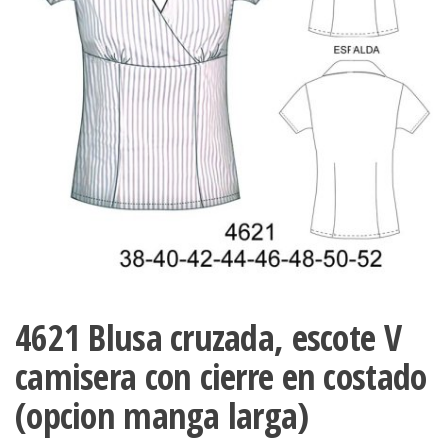
ropa,
accumark , Mol
Graduaciones,
pdf , Moldes A
Ploteo y
Gerber , Santia
Digitalización
accumark,
,www.patrones
Moldes en
pdf, Moldes
Accumark
Gerber,
Santiago-
Chile.
4621 Blusa cruzada, escote V
camisera con cierre en costado
(opcion manga larga)