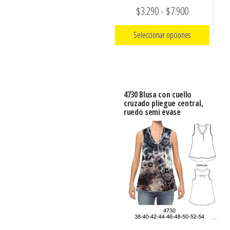
la
Rango
$
3.290
-
$
7.900
en
página
la
de
de
Seleccionar opciones
página
precios:
producto
de
Este
desde
producto
producto
$3.290
tiene
hasta
4730 Blusa con cuello
múltiples
cruzado pliegue central,
$7.900
ruedo semi evase
variantes.
Las
opciones
se
pueden
elegir
en
la