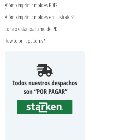
¿Cómo imprimir moldes PDF?
de
producto
¿Cómo imprimir moldes en Illustrator?
Edita o estampa tu molde PDF
How to print patterns?