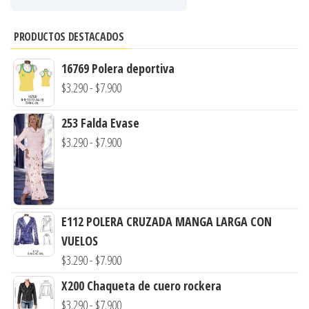
PRODUCTOS DESTACADOS
16769 Polera deportiva
Rango
$
3.290
-
$
7.900
de
253 Falda Evase
precios:
Rango
$
3.290
-
$
7.900
desde
de
$3.290
precios:
hasta
desde
$7.900
$3.290
E112 POLERA CRUZADA MANGA LARGA CON
hasta
VUELOS
$7.900
Rango
$
3.290
-
$
7.900
de
X200 Chaqueta de cuero rockera
precios:
Rango
$
3.290
-
$
7.900