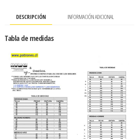
camisera
con
DESCRIPCIÓN
INFORMACIÓN ADICIONAL
cierre
en
costado
Tabla de medidas
(opcion
manga
larga)
cantidad