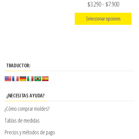
página
Rango
$
3.290
-
$
7.900
de
de
producto
Seleccionar opciones
precios:
Este
desde
producto
$3.290
tiene
hasta
múltiples
$7.900
TRADUCTOR:
variantes.
Las
opciones
se
¿NECESITAS AYUDA?
pueden
¿Cómo comprar moldes?
elegir
en
Tablas de medidas
la
Precios y métodos de pago
página