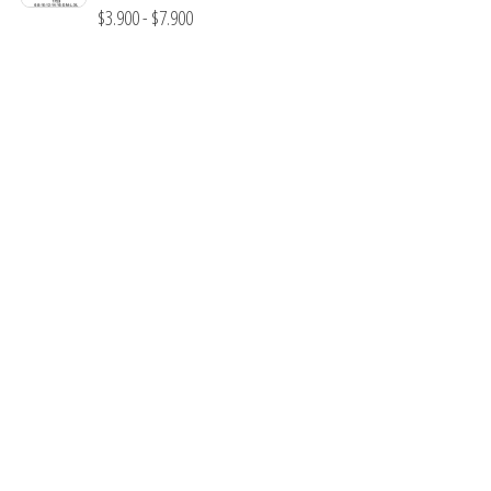
desde
Rango
$
3.900
-
$
7.900
$3.290
de
hasta
precios:
$7.900
desde
$3.900
hasta
$7.900