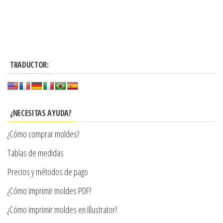
Este
desde
producto
$3.290
tiene
hasta
múltiples
$7.900
TRADUCTOR:
variantes.
Las
opciones
se
¿NECESITAS AYUDA?
pueden
¿Cómo comprar moldes?
elegir
en
Tablas de medidas
la
Precios y métodos de pago
página
¿Cómo imprimir moldes PDF?
de
producto
¿Cómo imprimir moldes en Illustrator?