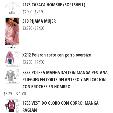
2173 CASACA HOMBRE (SOFTSHELL)
Rango
$
3.900
-
$
73.900
de
310 PIJAMA MUJER
precios:
Rango
$
3.290
-
$
7.900
desde
de
$3.900
precios:
hasta
desde
$73.900
X212 Poleron corto con gorro oversize
$3.290
Rango
$
3.290
-
$
7.900
hasta
de
$7.900
E355 POLERA MANGA 3/4 CON MANGA PESTANA,
precios:
PLIEGUES EN CORTE DELANTERO Y APLICACION
desde
CON BROCHES EN HOMBRO
$3.290
Rango
$
3.290
-
$
7.900
hasta
de
1753 VESTIDO GLOBO CON GORRO, MANGA
$7.900
precios:
RAGLAN