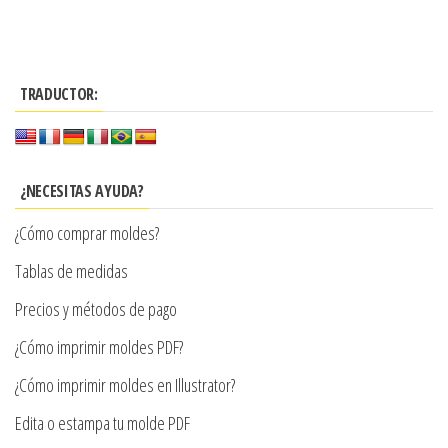
producto
$3.290
tiene
hasta
múltiples
$7.900
TRADUCTOR:
variantes.
Las
opciones
se
¿NECESITAS AYUDA?
pueden
¿Cómo comprar moldes?
elegir
en
Tablas de medidas
la
Precios y métodos de pago
página
¿Cómo imprimir moldes PDF?
de
producto
¿Cómo imprimir moldes en Illustrator?
Edita o estampa tu molde PDF