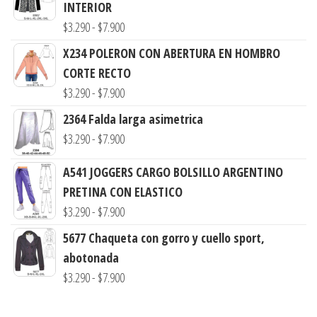
INTERIOR
Rango
$
3.290
-
$
7.900
de
X234 POLERON CON ABERTURA EN HOMBRO
precios:
CORTE RECTO
desde
Rango
$
3.290
-
$
7.900
$3.290
de
2364 Falda larga asimetrica
hasta
precios:
Rango
$
3.290
-
$
7.900
$7.900
desde
de
$3.290
A541 JOGGERS CARGO BOLSILLO ARGENTINO
precios:
hasta
PRETINA CON ELASTICO
desde
Rango
$7.900
$
3.290
-
$
7.900
$3.290
de
hasta
5677 Chaqueta con gorro y cuello sport,
precios:
$7.900
abotonada
desde
Rango
$
3.290
-
$
7.900
$3.290
de
hasta
precios: