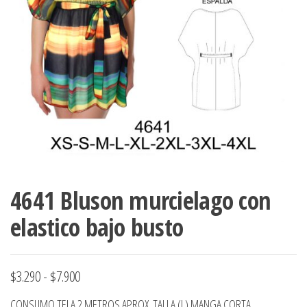
ropa,
accumark , Mol
Graduaciones,
pdf , Moldes A
Ploteo y
Gerber , Santia
Digitalización
accumark,
,www.patrones
Moldes en
pdf, Moldes
Accumark
Gerber,
Santiago-
Chile.
4641 Bluson murcielago con
elastico bajo busto
Rango
$
3.290
-
$
7.900
de
CONSUMO TELA 2 METROS APROX. TALLA (L) MANGA CORTA