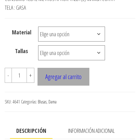
precios:
TELA : GASA
desde
$3.290
Material
hasta
$7.900
Tallas
4641
-
+
Agregar al carrito
Bluson
murcielago
con
SKU:
4641
Categorías:
Blusas
,
Dama
elastico
bajo
busto
DESCRIPCIÓN
INFORMACIÓN ADICIONAL
cantidad