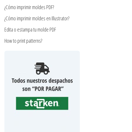
página
producto
¿Cómo imprimir moldes PDF?
de
producto
¿Cómo imprimir moldes en Illustrator?
Edita o estampa tu molde PDF
How to print patterns?