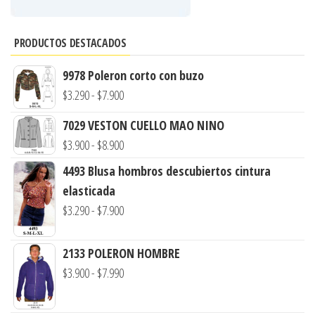
PRODUCTOS DESTACADOS
9978 Poleron corto con buzo
Rango
$
3.290
-
$
7.900
de
7029 VESTON CUELLO MAO NINO
precios:
Rango
$
3.900
-
$
8.900
desde
de
4493 Blusa hombros descubiertos cintura
$3.290
precios:
elasticada
hasta
desde
Rango
$
3.290
-
$
7.900
$7.900
$3.900
de
hasta
precios:
2133 POLERON HOMBRE
$8.900
desde
Rango
$
3.900
-
$
7.990
$3.290
de
hasta
precios: