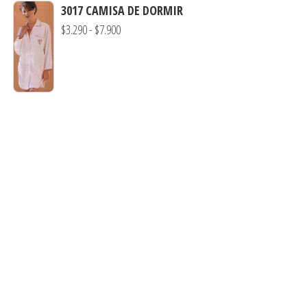
3017 CAMISA DE DORMIR
$7.900
desde
Rango
$
3.290
-
$
7.900
$3.900
de
hasta
precios:
$7.990
desde
$3.290
hasta
$7.900