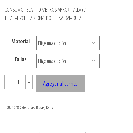
de
CONSUMO TELA 1.10 METROS APROX. TALLA (L).
precios:
TELA :MEZCLILLA 7 ONZ- POPELINA-BAMBULA
desde
$3.290
Material
hasta
$7.900
Tallas
4648
-
+
Agregar al carrito
Blusa
amarrada
juvenil
SKU:
4648
Categorías:
Blusas
,
Dama
cantidad