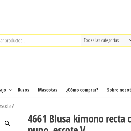
ajo
Buzos
Mascotas
¿Cómo comprar?
Sobre noso
escote V
4661 Blusa kimono recta 
puno, escote V