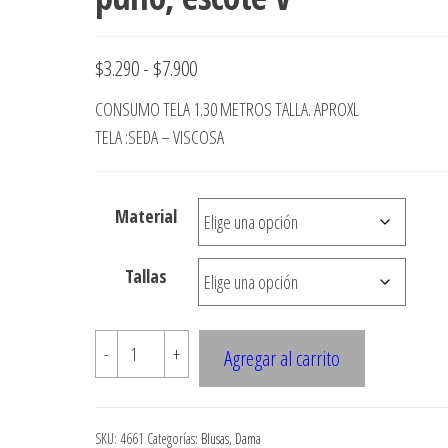
Rango
$
3.290
-
$
7.900
de
CONSUMO TELA 1.30 METROS TALLA. APROXL
precios:
TELA :SEDA – VISCOSA
desde
$3.290
Material
hasta
$7.900
Tallas
4661
-
+
Agregar al carrito
Blusa
kimono
recta
SKU:
4661
Categorías:
Blusas
,
Dama