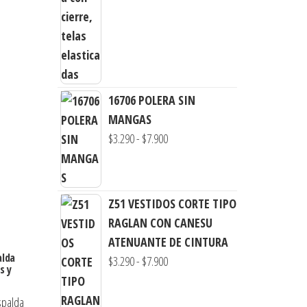
precios:
desde
$3.290
hasta
$7.990
16706 POLERA SIN
MANGAS
Rango
$
3.290
-
$
7.900
de
precios:
desde
Z51 VESTIDOS CORTE TIPO
$3.290
RAGLAN CON CANESU
hasta
ATENUANTE DE CINTURA
$7.900
alda
Rango
$
3.290
-
$
7.900
s y
de
precios: