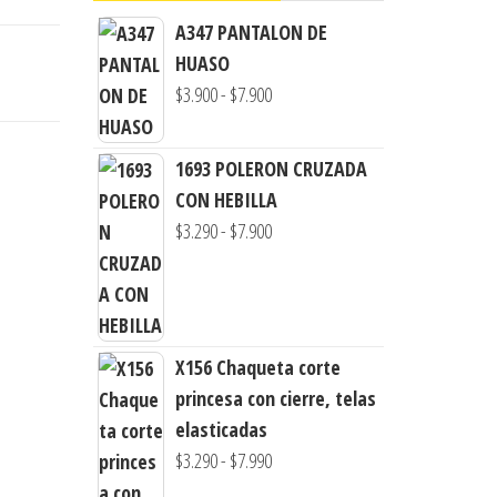
A347 PANTALON DE
HUASO
Rango
$
3.900
-
$
7.900
de
precios:
1693 POLERON CRUZADA
desde
CON HEBILLA
$3.900
Rango
$
3.290
-
$
7.900
hasta
de
$7.900
precios:
desde
$3.290
X156 Chaqueta corte
hasta
princesa con cierre, telas
$7.900
elasticadas
Rango
$
3.290
-
$
7.990
de