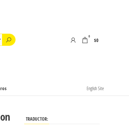
0
$0
tros
English Site
con
TRADUCTOR: