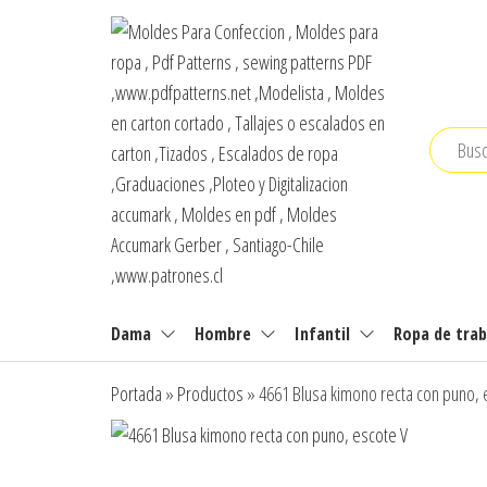
Saltar
al
contenido
Moldes Para
Moldes para
Confección,
Confeccion , Moldes
Dama
Hombre
Infantil
Ropa de trab
Moldes para
para ropa , Pdf
ropa, Pdf
Portada
»
Productos
»
4661 Blusa kimono recta con puno, 
Patterns,
Patterns , sewing
sewing
patterns PDF
patterns , pdf
sewing
,www.pdfpatterns.net