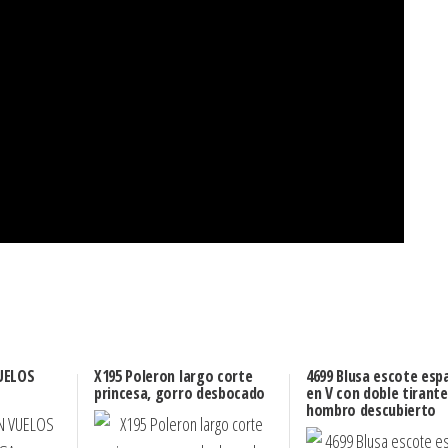
UELOS
X195 Poleron largo corte
4699 Blusa escote esp
princesa, gorro desbocado
en V con doble tirante
hombro descubierto