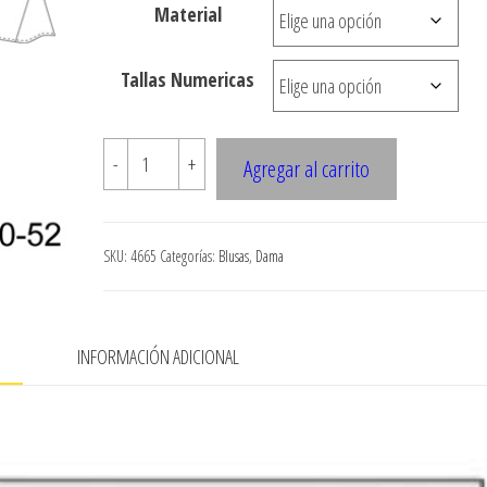
Material
hasta
$7.900
Tallas Numericas
4665
-
+
Agregar al carrito
Blusa
cuello
mao,
SKU:
4665
Categorías:
Blusas
,
Dama
escote
en
V,
N
INFORMACIÓN ADICIONAL
ruedo
evase
cantidad