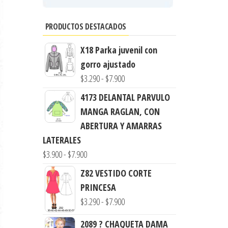
PRODUCTOS DESTACADOS
X18 Parka juvenil con
gorro ajustado
Rango
$
3.290
-
$
7.900
de
4173 DELANTAL PARVULO
precios:
MANGA RAGLAN, CON
desde
ABERTURA Y AMARRAS
$3.290
LATERALES
hasta
Rango
$
3.900
-
$
7.900
$7.900
de
Z82 VESTIDO CORTE
precios:
PRINCESA
desde
Rango
$
3.290
-
$
7.900
$3.900
de
2089 ? CHAQUETA DAMA
hasta