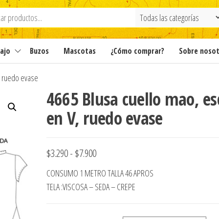
ajo
Buzos
Mascotas
¿Cómo comprar?
Sobre noso
, ruedo evase
4665 Blusa cuello mao, es
en V, ruedo evase
Rango
$
3.290
-
$
7.900
de
CONSUMO 1 METRO TALLA 46 APROS
precios:
TELA :VISCOSA – SEDA – CREPE
desde
$3.290