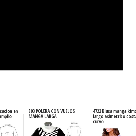
icacion en
E93 POLERA CON VUELOS
4723 Blusa manga kim
amplio
MANGA LARGA
largo asimetrico cos
curvo