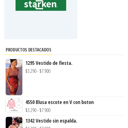
PRODUCTOS DESTACADOS
1295 Vestido de fiesta.
Rango
$
3.290
-
$
7.900
de
precios:
desde
4550 Blusa escote en V con boton
$3.290
Rango
$
3.290
-
$
7.900
hasta
de
$7.900
1342 Vestido sin espalda.
precios: