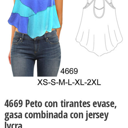
ropa,
accumark , Mol
Graduaciones,
pdf , Moldes A
Ploteo y
Gerber , Santia
Digitalización
accumark,
,www.patrones
Moldes en
pdf, Moldes
Accumark
Gerber,
Santiago-
Chile.
4669 Peto con tirantes evase,
gasa combinada con jersey
lycra