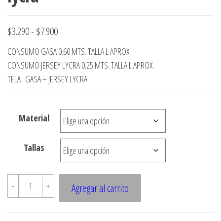
Rango
$
3.290
-
$
7.900
de
CONSUMO GASA 0.60 MTS. TALLA L APROX
precios:
CONSUMO JERSEY LYCRA 0.25 MTS. TALLA L APROX.
desde
TELA : GASA – JERSEY LYCRA
$3.290
hasta
Material
$7.900
Tallas
4669
-
+
Agregar al carrito
Peto
con