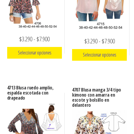
Rango
$
3.290
-
$
7.900
Rango
$
3.290
-
$
7.900
de
de
Seleccionar opciones
Seleccionar opciones
precios:
precios:
Este
desde
Este
desde
producto
$3.290
producto
$3.290
tiene
tiene
hasta
4713 Blusa ruedo amplio,
hasta
4707 Blusa manga 3/4 tipo
múltiples
espalda escotada con
múltiples
kimono con amarra en
$7.900
drapeado
$7.900
escote y bolsillo en
variantes.
variantes.
delantero
Las
Las
opciones
opciones
se
se