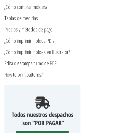
pueden
elegir
¿Cómo comprar moldes?
elegir
en
en
Tablas de medidas
la
la
página
Precios y métodos de pago
página
de
¿Cómo imprimir moldes PDF?
de
producto
producto
¿Cómo imprimir moldes en Illustrator?
Edita o estampa tu molde PDF
How to print patterns?