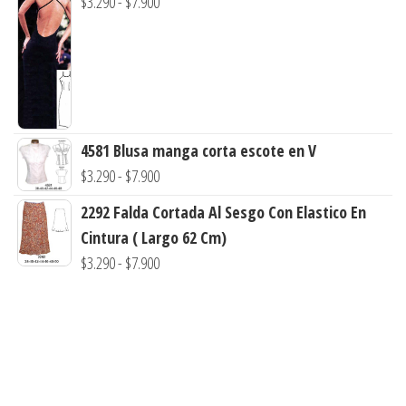
Rango
$
3.290
-
$
7.900
desde
de
$3.290
precios:
hasta
desde
$7.900
$3.290
hasta
4581 Blusa manga corta escote en V
$7.900
Rango
$
3.290
-
$
7.900
de
2292 Falda Cortada Al Sesgo Con Elastico En
precios:
Cintura ( Largo 62 Cm)
desde
Rango
$
3.290
-
$
7.900
$3.290
de
hasta
precios:
$7.900
desde
$3.290
hasta