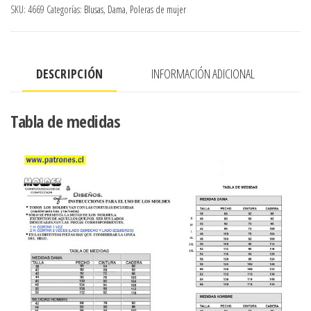
tirantes
SKU:
4669
Categorías:
Blusas
,
Dama
,
Poleras de mujer
evase,
gasa
combinada
DESCRIPCIÓN
INFORMACIÓN ADICIONAL
con
jersey
lycra
Tabla de medidas
cantidad