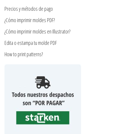
la
la
Precios y métodos de pago
página
página
de
¿Cómo imprimir moldes PDF?
de
producto
producto
¿Cómo imprimir moldes en Illustrator?
Edita o estampa tu molde PDF
How to print patterns?