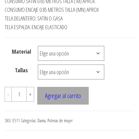
CONSUMO SATIN 0.65 METROS TALLA ( M) APROX.
precios:
CONSUMO ENCAJE 0.85 METROS TALLA (MN) APROX
desde
TELA DELANTERO: SATIN O GASA
TELA ESPALDA: ENCAJE ELASTICADO
$3.290
hasta
$7.900
Material
Tallas
E511
-
+
Agregar al carrito
POLERA
MANGA
MURCIELAGO,
SKU:
E511
Categorías:
Dama
,
Poleras de mujer
ESPALDA
DE