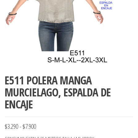
ropa,
accumark , Mol
Graduaciones,
pdf , Moldes A
Ploteo y
Gerber , Santia
Digitalización
accumark,
,www.patrones
Moldes en
pdf, Moldes
Accumark
Gerber,
Santiago-
Chile.
E511 POLERA MANGA
MURCIELAGO, ESPALDA DE
ENCAJE
Rango
$
3.290
-
$
7.900
de