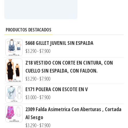
PRODUCTOS DESTACADOS
5668 GILLET JUVENIL SIN ESPALDA
Rango
$
3.290
-
$
7.900
de
Z18 VESTIDO CON CORTE EN CINTURA, CON
precios:
CUELLO SIN ESPALDA, CON FALDON.
desde
Rango
$
3.290
-
$
7.900
$3.290
de
E171 POLERA CON ESCOTE EN V
hasta
precios:
Rango
$
3.000
-
$
7.900
$7.900
desde
de
2309 Falda Asimetrica Con Aberturas , Cortada
$3.290
precios:
Al Sesgo
hasta
desde
Rango
$
3.290
-
$
7.900
$7.900